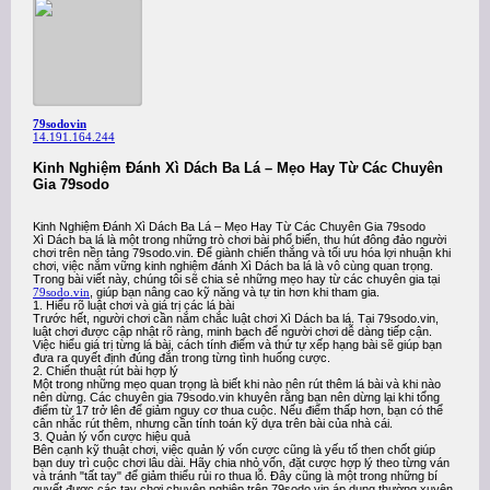
79sodovin
14.191.164.244
Kinh Nghiệm Đánh Xì Dách Ba Lá – Mẹo Hay Từ Các Chuyên
Gia 79sodo
Kinh Nghiệm Đánh Xì Dách Ba Lá – Mẹo Hay Từ Các Chuyên Gia 79sodo
Xì Dách ba lá là một trong những trò chơi bài phổ biến, thu hút đông đảo người
chơi trên nền tảng 79sodo.vin. Để giành chiến thắng và tối ưu hóa lợi nhuận khi
chơi, việc nắm vững kinh nghiệm đánh Xì Dách ba lá là vô cùng quan trọng.
Trong bài viết này, chúng tôi sẽ chia sẻ những mẹo hay từ các chuyên gia tại
79sodo.vin
, giúp bạn nâng cao kỹ năng và tự tin hơn khi tham gia.
1. Hiểu rõ luật chơi và giá trị các lá bài
Trước hết, người chơi cần nắm chắc luật chơi Xì Dách ba lá. Tại 79sodo.vin,
luật chơi được cập nhật rõ ràng, minh bạch để người chơi dễ dàng tiếp cận.
Việc hiểu giá trị từng lá bài, cách tính điểm và thứ tự xếp hạng bài sẽ giúp bạn
đưa ra quyết định đúng đắn trong từng tình huống cược.
2. Chiến thuật rút bài hợp lý
Một trong những mẹo quan trọng là biết khi nào nên rút thêm lá bài và khi nào
nên dừng. Các chuyên gia 79sodo.vin khuyên rằng bạn nên dừng lại khi tổng
điểm từ 17 trở lên để giảm nguy cơ thua cuộc. Nếu điểm thấp hơn, bạn có thể
cân nhắc rút thêm, nhưng cần tính toán kỹ dựa trên bài của nhà cái.
3. Quản lý vốn cược hiệu quả
Bên cạnh kỹ thuật chơi, việc quản lý vốn cược cũng là yếu tố then chốt giúp
bạn duy trì cuộc chơi lâu dài. Hãy chia nhỏ vốn, đặt cược hợp lý theo từng ván
và tránh "tất tay" để giảm thiểu rủi ro thua lỗ. Đây cũng là một trong những bí
quyết được các tay chơi chuyên nghiệp trên 79sodo.vin áp dụng thường xuyên.