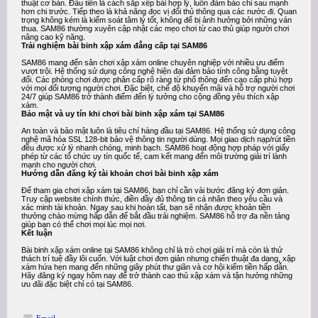
thuật cơ bản. Đầu tiên là cách sắp xếp bài hợp lý, luôn đảm bảo chi sau mạnh
hơn chi trước. Tiếp theo là khả năng đọc vị đối thủ thông qua các nước đi. Quan
trọng không kém là kiểm soát tâm lý tốt, không để bị ảnh hưởng bởi những ván
thua. SAM86 thường xuyên cập nhật các mẹo chơi từ cao thủ giúp người chơi
nâng cao kỹ năng.
Trải nghiệm bài binh xập xám đẳng cấp tại SAM86
SAM86 mang đến sân chơi xập xám online chuyên nghiệp với nhiều ưu điểm
vượt trội. Hệ thống sử dụng công nghệ hiện đại đảm bảo tính công bằng tuyệt
đối. Các phòng chơi được phân cấp rõ ràng từ phổ thông đến cao cấp phù hợp
với mọi đối tượng người chơi. Đặc biệt, chế độ khuyến mãi và hỗ trợ người chơi
24/7 giúp SAM86 trở thành điểm đến lý tưởng cho cộng đồng yêu thích xập
xám.
Bảo mật và uy tín khi chơi bài binh xập xám tại SAM86
An toàn và bảo mật luôn là tiêu chí hàng đầu tại SAM86. Hệ thống sử dụng công
nghệ mã hóa SSL 128-bit bảo vệ thông tin người dùng. Mọi giao dịch nạp/rút tiền
đều được xử lý nhanh chóng, minh bạch. SAM86 hoạt động hợp pháp với giấy
phép từ các tổ chức uy tín quốc tế, cam kết mang đến môi trường giải trí lành
mạnh cho người chơi.
Hướng dẫn đăng ký tài khoản chơi bài binh xập xám
Để tham gia chơi xập xám tại SAM86, bạn chỉ cần vài bước đăng ký đơn giản.
Truy cập website chính thức, điền đầy đủ thông tin cá nhân theo yêu cầu và
xác minh tài khoản. Ngay sau khi hoàn tất, bạn sẽ nhận được khoản tiền
thưởng chào mừng hấp dẫn để bắt đầu trải nghiệm. SAM86 hỗ trợ đa nền tảng
giúp bạn có thể chơi mọi lúc mọi nơi.
Kết luận
Bài binh xập xám online tại SAM86 không chỉ là trò chơi giải trí mà còn là thử
thách trí tuệ đầy lôi cuốn. Với luật chơi đơn giản nhưng chiến thuật đa dạng, xập
xám hứa hẹn mang đến những giây phút thư giãn và cơ hội kiếm tiền hấp dẫn.
Hãy đăng ký ngay hôm nay để trở thành cao thủ xập xám và tận hưởng những
ưu đãi đặc biệt chỉ có tại SAM86.