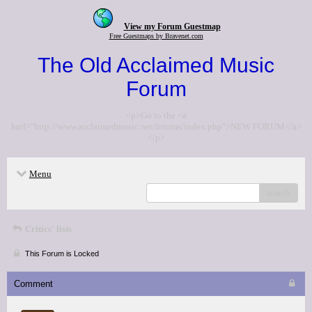
View my Forum Guestmap
Free Guestmaps by Bravenet.com
The Old Acclaimed Music
Forum
<p>Go to the <a
href="http://www.acclaimedmusic.net/forums/index.php">NEW FORUM</a>
</p>
Menu
search
Critics' lists
This Forum is Locked
Comment