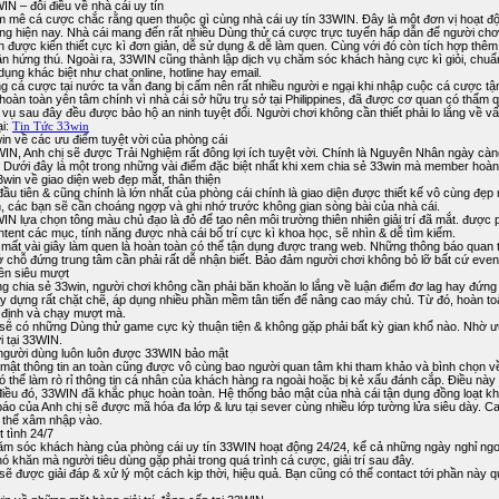
IN – đôi điều về nhà cái uy tín
m mê cá cược chắc rằng quen thuộc gì cùng nhà cái uy tín 33WIN. Đây là một đơn vị hoạt độn
ường hiện nay. Nhà cái mang đến rất nhiều Dùng thử cá cược trực tuyến hấp dẫn để người c
ện được kiến thiết cực kì đơn giản, dễ sử dụng & dễ làm quen. Cùng với đó còn tích hợp thêm 
n hứng thú. Ngoài ra, 33WIN cũng thành lập dịch vụ chăm sóc khách hàng cực kì giỏi, chuẩn 
n dụng khác biệt như chat online, hotline hay email.
g cá cược tại nước ta vẫn đang bị cấm nên rất nhiều người e ngại khi nhập cuộc cá cược tậ
 hoàn toàn yên tâm chính vì nhà cái sở hữu trụ sở tại Philippines, đã được cơ quan có thẩm
 vụ sau đây đều được bảo hộ an ninh tuyệt đối. Người chơi không cần thiết phải lo lắng về vấ
ại:
Tin Tức 33win
in về các ưu điểm tuyệt vời của phòng cái
IN, Anh chị sẽ được Trải Nghiệm rất đông lợi ích tuyệt vời. Chính là Nguyên Nhân ngày càn
y. Dưới đây là một trong những vài điểm đặc biệt nhất khi xem chia sẻ 33win mà member hoàn 
3win về giao diện web đẹp mắt, thân thiện
ầu tiên & cũng chính là lớn nhất của phòng cái chính là giao diện được thiết kế vô cùng đẹp 
n, các bạn sẽ cần choáng ngợp và ghi nhớ trước không gian sòng bài của nhà cái.
IN lựa chọn tông màu chủ đạo là đỏ để tạo nên môi trường thiên nhiên giải trí đã mắt. được
ntent các mục, tính năng được nhà cái bố trí cực kì khoa học, sẽ nhìn & dễ tìm kiếm.
ỉ mất vài giây làm quen là hoàn toàn có thể tận dụng được trang web. Những thông báo quan
 ở chỗ đứng trung tâm cần phải rất dễ nhận biết. Bảo đảm người chơi không bỏ lỡ bất cứ eve
ền siêu mượt
g chia sẻ 33win, người chơi không cần phải băn khoăn lo lắng về luận điểm đơ lag hay đứng
y dựng rất chặt chẽ, áp dụng nhiều phần mềm tân tiến để nâng cao máy chủ. Từ đó, hoàn to
 định và chạy mượt mà.
sẽ có những Dùng thử game cực kỳ thuận tiện & không gặp phải bất kỳ gian khổ nào. Nhờ ưu 
i tại 33WIN.
người dùng luôn luôn được 33WIN bảo mật
mật thông tin an toàn cũng được vô cùng bao người quan tâm khi tham khảo và bình chọn về
ó thể làm rò rỉ thông tin cá nhân của khách hàng ra ngoài hoặc bị kẻ xấu đánh cắp. Điều này
iều đó, 33WIN đã khắc phục hoàn toàn. Hệ thống bảo mật của nhà cái tận dụng đồng loạt khoa
báo của Anh chị sẽ được mã hóa đa lớp & lưu tại sever cùng nhiều lớp tường lửa siêu dày. 
 thể xâm nhập vào.
 tình 24/7
m sóc khách hàng của phòng cái uy tín 33WIN hoạt động 24/24, kể cả những ngày nghỉ ngơi 
ó khăn mà người tiêu dùng gặp phải trong quá trình cá cược, giải trí sau đây.
sẽ được giải đáp & xử lý một cách kịp thời, hiệu quả. Bạn cũng có thể contact tới phần này qu