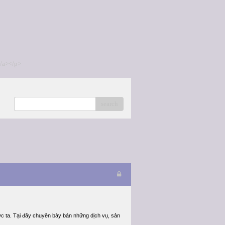
/a></p>
search
ước ta. Tại đây chuyên bày bán những dịch vụ, sản