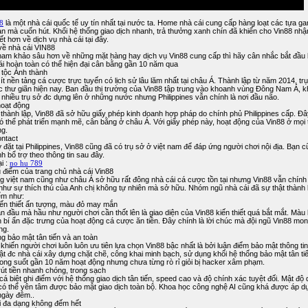
88
là một nhà cái quốc tế uy tín nhất tại nước ta. Home nhà cái cung cấp hàng loạt các tựa gam
ản mà cuốn hút. Khối hệ thống giao dịch nhanh, trả thưởng xanh chín đã khiến cho Vin88 nh
iết hơn về dịch vụ nhà cái tại đây.
về nhà cái VIN88
ham khảo sâu hơn về những mặt hàng hay dịch vụ Vin88 cung cấp thì hãy cân nhắc bắt đầu l
i hoàn toàn có thể hiện đại cân bằng gần 10 năm qua
 tộc Ảnh thành
ít nền tảng cá cược trực tuyến có lịch sử lâu lăm nhất tại châu Á. Thành lập từ năm 2014, trụ 
 thư giãn hiện nay. Ban đầu thị trường của Vin88 tập trung vào khoanh vùng Đông Nam Á, 
à nhiều trụ sở đc dựng lên ở những nước nhưng Philippines vẫn chính là nơi đầu não.
hoạt động
 thành lập, Vin88 đã sở hữu giấy phép kinh doanh hợp pháp do chính phủ Philippines cấp. Đây
ó thể phát triển mạnh mẽ, cân bằng ở châu Á. Với giấy phép này, hoạt động của Vin88 ở mọi
ng.
ontact
 đặt tại Philippines, Vin88 cũng đã có trụ sở ở việt nam để đáp ứng người chơi nội địa. Bạn c
h bổ trợ theo thông tin sau đây.
i :
no hu 789
 điểm của trang chủ nhà cái Vin88
ng việt nam cũng như châu Á sở hữu rất đông nhà cái cá cược tồn tại nhưng Vin88 vẫn chính là
như sự thích thú của Anh chị không tự nhiên mà sở hữu. Nhóm ngũ nhà cái đã sự thật thành l
ểm như:
iến thiết ấn tượng, màu đỏ may mắn
n đầu mà hầu như người chơi cần thốt lên là giao diện của Vin88 kiến thiết quá bắt mắt. Mà
 bí ẩn đặc trưng của hoạt động cá cược ăn tiền. Đây chính là lời chúc mà đội ngũ Vin88 
ng.
ng bảo mật tân tiến và an toàn
khiến người chơi luôn luôn ưu tiên lựa chọn Vin88 bậc nhất là bởi luận điểm bảo mật thông ti
t đc nhà cái xây dựng chặt chẽ, công khai minh bạch, sử dụng khối hệ thống bảo mật tân tiến
rong suốt gần 10 năm hoạt động nhưng chưa từng rò rỉ giỏi bị hacker xâm phạm.
rút tiền nhanh chóng, trong sạch
á biệt ghi điểm với hệ thống giao dịch tân tiến, speed cao và độ chính xác tuyệt đối. Mật độ
có thể yên tâm được bảo mật giao dịch toàn bộ. Khoa học công nghệ AI cũng khá được áp dụn
 ngày đêm..
i đa dạng không đếm hết