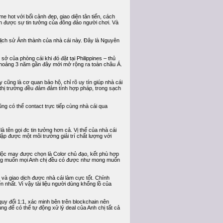
e hot với bối cảnh đẹp, giao diện tân tiến, cách
ận được sự tin tưởng của đông đảo người chơi. Và
ịch sử Ảnh thành của nhà cái này. Đây là Nguyên
sở của phòng cái khi đó đặt tại Philippines – thủ
khoảng 3 năm gần đây mới mở rộng ra toàn châu Á.
 cũng là cơ quan bảo hộ, chỉ rõ uy tín giúp nhà cái
 thị trường đều đảm đảm tính hợp pháp, trong sạch
ũng có thể contact trực tiếp cùng nhà cái qua
 tên gọi đc tin tưởng hơn cả. Vị thế của nhà cái
ập được một môi trường giải trí chất lượng với
u lộc may được chọn là Color chủ đạo, kết phù hợp
mong muốn mọi Anh chị đều có được như mong muốn
n và giao dịch được nhà cái làm cực tốt. Chính
 nhất. Vì vậy tài liệu người dùng khổng lồ của
 quy đổi 1:1, xác minh bên trên blockchain nên
g để có thể tự động xử lý deal của Anh chị tất cả