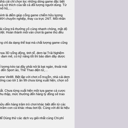
 Nhà cái chỉ chọn lọc những dòng game đặc biệt
và sở thích của tất cả đối tượng người dùng. Từ
, nổ hũ,…
hính là điểm giúp cổng game chiếm hữu lượng
SKH chuyên nghiệp, thay ca trực 24/7. Mỗi nhân
 cái cũng trả thưởng vô cùng nhanh chóng, mật độ
Việt. Hoàn thành mỗi ván chơi là game thủ đều
ng chỉ đa dạng thể loại mà chất lượng game cũng
 họa 3D sống động, tinh tế, đem lại Trải Nghiệm
bè đam mê, có kỹ năng tốt thì bảo đảm đây được
ợng kèo tại đây phải nói là bạt ngàn, thoải mái
n đến Sport ảo, Thể Thao điện tử,…
e Vin88. Biệt lập với chơi cổ truyền, nhà cái đem
g cao tới 1 ăn 99 chưa từng xuất hiện, chọn số
nhất. Chưa từng xuất hiện một tựa game cá cược
p thu thập, mức thưởng đến hàng tỷ đồng sẽ trao
hữu đến hàng trăm trò chơi khác biệt đến từ các
trăm con cá khác nhau bơi lội. Cùng với đó là hiệu
để Dùng thử các dịch vụ giỏi nhất cùng Chi phí