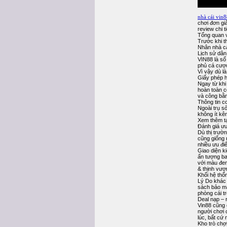
nhà cái vin
chơi đơn gi
review chi t
Tổng quan 
Trước khi t
Nhân nhà cá
Lịch sử dân
VIN88 là số 
phủ cá cược
Vì vậy dù l
Giấy phép 
Ngay từ khi
hoàn toàn c
và công bằ
Thông tin c
Ngoài trụ sở
không ít kên
Xem thêm tạ
Đánh giá ưu
Dù thị trườ
cũng giống 
nhiều ưu đi
Giao diện k
ấn tượng ba
với màu đen
& thịnh vượ
Khối hệ thố
Lý Do khác 
sách bảo mậ
phòng cái t
Deal nạp – 
Vin88 cũng c
người chơi 
lúc, bất cứ
Kho trò chơ