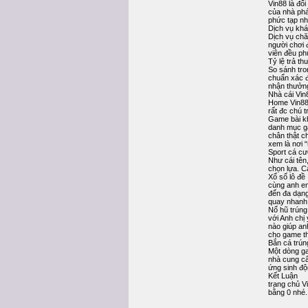
Vin88 là đố
của nhà phá
phức tạp nh
Dịch vụ khá
Dịch vụ chă
người chơi 
viên đều phụ
Tỷ lệ trả t
So sánh tro
chuẩn xác đ
nhận thưởng 
Nhà cái Vin
Home Vin88 
rất đc chú 
Game bài k
danh mục ga
chân thật c
xem là nơi “h
Sport cá c
Như cái tên
chọn lựa. C
Xổ số lô đề
cùng anh em
đến đa dạng
quay nhanh 
Nổ hũ trúng
với Anh chị
nào giúp an
cho game t
Bắn cá trún
Một dòng ga
nhà cung cấ
ứng sinh độ
Kết Luận
trang chủ V
bằng 0 nhé.