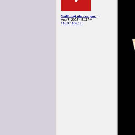
Vin88 một nhà cái quốc tế uy tín nhất tại nước ta
Aug 7, 2025 - 5:11PM
116.97.106.123