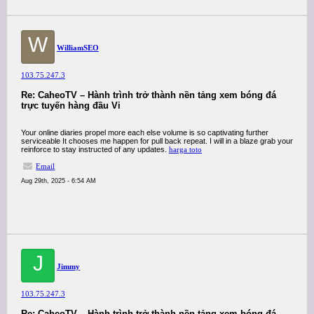
W
WilliamSEO
103.75.247.3
Re: CaheoTV – Hành trình trở thành nền tảng xem bóng đá
trực tuyến hàng đầu Vi
Your online diaries propel more each else volume is so captivating further
serviceable It chooses me happen for pull back repeat. I will in a blaze grab your
reinforce to stay instructed of any updates.
harga toto
Email
Aug 29th, 2025 - 6:54 AM
J
Jimmy
103.75.247.3
Re: CaheoTV – Hành trình trở thành nền tảng xem bóng đá