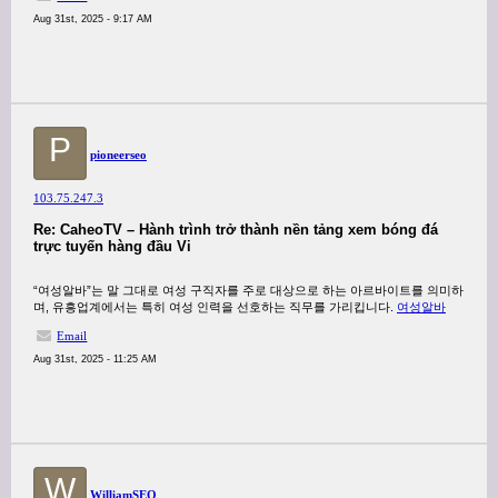
Aug 31st, 2025 - 9:17 AM
P
pioneerseo
103.75.247.3
Re: CaheoTV – Hành trình trở thành nền tảng xem bóng đá
trực tuyến hàng đầu Vi
“여성알바”는 말 그대로 여성 구직자를 주로 대상으로 하는 아르바이트를 의미하
며, 유흥업계에서는 특히 여성 인력을 선호하는 직무를 가리킵니다.
여성알바
Email
Aug 31st, 2025 - 11:25 AM
W
WilliamSEO