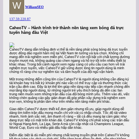
W
WilliamSEO
137.59.220.87
CaheoTV – Hành trình trở thành nền tảng xem bóng đá trực
tuyến hàng đầu Việt
CaheoTV đang dần khẳng định vị thế là nền tảng phát sóng bóng đá trực tuyến
được đông đảo người hâm mộ tại Việt Nam tin tưởng và lựa chọn. Không chỉ
mang đến trải nghiệm xem miễn phí, CaheoTV còn nổi bật với chất lượng đường
truyền mượt mà, không quảng cáo chen ngang và hỗ trợ tốt trên nhiều thiết bị
khác nhau. Trong bối cảnh người xem ngày càng có yêu cầu cao hơn về trải
nghiệm trực tuyến, việc CaheoTV giữ vững được lòng tin người dùng là minh
chứng rõ ràng cho sự nghiêm túc và tâm huyết của đội ngũ vận hành.
Một trong những điểm cộng lớn của CaheoTV là người dùng không cần đăng ký
tài khoản hay trả bất kỳ khoản phí nào vẫn có thể truy cập và thưởng thức các
trận cầu đỉnh cao. Đây là lợi thế lớn giúp nền tảng này tiếp cận nhanh chóng đến
mọi tầng lớp người dùng, từ những người trẻ yêu thích bóng đá đến các fan
trung niên muốn xem những trận đấu của đội bóng mình yêu. Thêm vào đó, việc
không chèn quảng cáo gây gián đoạn đã góp phần xây dựng trải nghiệm xem
trọn vẹn, không bị phân tâm như trên nhiều nền tảng miễn phí khác.
Giao diện CaheoTV được thiết kế đơn giản nhưng tối ưu, giúp người dùng dễ
dàng tìm kiếm trận đấu mong muốn chỉ với vài cú nhấp chuột. Tốc độ tải video
nhanh, hình ảnh sắc nét, âm thanh rõ ràng – tất cả đều mang lại cảm giác như
đang trực tiếp có mặt trên khán đài. CaheoTV không chỉ phát sóng các trận đấu
từ Ngoại Hạng Anh, La Liga, Serie A mà còn cập nhật cả Champions League,
World Cup, Euro và nhiều giải đấu hấp dẫn khác.
Điểm đặc biệt là dù miễn phí nhưng chất lượng truyền phát trên CaheoTV không
hề thua kém các dịch vụ tính phí. Nền tảng hoạt động ổn định, gần như không