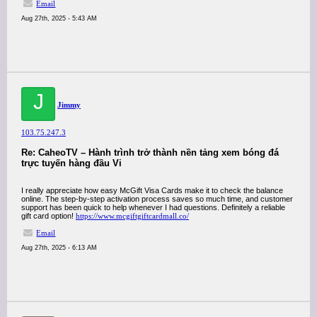
Email
Aug 27th, 2025 - 5:43 AM
J
Jimmy
103.75.247.3
Re: CaheoTV – Hành trình trở thành nền tảng xem bóng đá
trực tuyến hàng đầu Vi
I really appreciate how easy McGift Visa Cards make it to check the balance
online. The step-by-step activation process saves so much time, and customer
support has been quick to help whenever I had questions. Definitely a reliable
gift card option!
https://www.mcgiftgiftcardmall.co/
Email
Aug 27th, 2025 - 6:13 AM