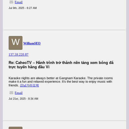
Email
Jul 9th, 2025 - 6:27 AM
W
WilliamSEO
137.59.220.87
Re: CaheoTV – Hành trình trở thành nền tảng xem bóng đá
trực tuyến hàng đầu Vi
Karaoke nights are always better at Gangnam Karaoke. The private rooms
make it a fun and relaxed experience. It’s the best way to enjoy music with
friends.
강남가라오케
Email
Jul 21st, 2025 - 8:34 AM