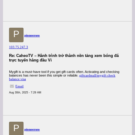
P
pioneerseo
103.75.247.3
Re: CaheoTV – Hành trình trở thành nền tảng xem bóng đá
trực tuyến hàng đầu Vi
Mygift is a must-have tool if you get gift cards often. Activating and checking
balances has never been this simple or reliable.
giftcardmall/mygift check
balance visa
Email
Aug 30th, 2025 - 7:29 AM
P
pioneerseo