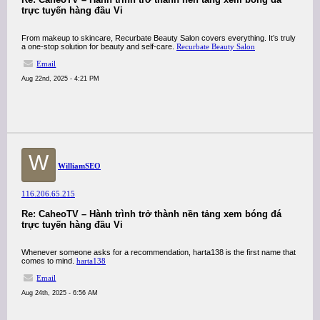
trực tuyến hàng đầu Vi
From makeup to skincare, Recurbate Beauty Salon covers everything. It’s truly
a one-stop solution for beauty and self-care.
Recurbate Beauty Salon
Email
Aug 22nd, 2025 - 4:21 PM
W
WilliamSEO
116.206.65.215
Re: CaheoTV – Hành trình trở thành nền tảng xem bóng đá
trực tuyến hàng đầu Vi
Whenever someone asks for a recommendation, harta138 is the first name that
comes to mind.
harta138
Email
Aug 24th, 2025 - 6:56 AM