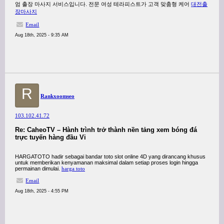
엄 출장 마사지 서비스입니다. 전문 여성 테라피스트가 고객 맞춤형 케어
대전출
장마사지
Email
Aug 18th, 2025 - 9:35 AM
R
Rankxoomseo
103.102.41.72
Re: CaheoTV – Hành trình trở thành nền tảng xem bóng đá
trực tuyến hàng đầu Vi
HARGATOTO hadir sebagai bandar toto slot online 4D yang dirancang khusus
untuk memberikan kenyamanan maksimal dalam setiap proses login hingga
permainan dimulai.
harga toto
Email
Aug 18th, 2025 - 4:55 PM