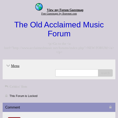
View my Forum Guestmap
Free Guestmaps by Bravenet.com
The Old Acclaimed Music
Forum
<p>Go to the <a
href="http://www.acclaimedmusic.net/forums/index.php">NEW FORUM</a>
</p>
Menu
search
Critics' lists
This Forum is Locked
Comment