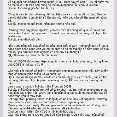
về sau một con số/hiện tượng cụ thể. Ví dụ: Hôm nay về cặp 01-10 thì ngày mai
có thể về 89-98. Bạc nhớ cũng có thể áp dụng theo đầu câm, đuôi câm.
Soi cầu theo tổng giải đặc biệt (GĐB):
Cộng tất cả các chữ số trong giải đặc biệt của kỳ trước lại để có tổng. Sau đó,
bạn có thể đánh con số đó, số lộn của nó, hoặc các cặp số liên quan đến tổng
đó.
Soi cầu theo hình quả trám (hiếm gặp nhưng hiệu quả):
Phương pháp này phức tạp hơn, yêu cầu theo dõi bảng kết quả để tìm ra các
con số tạo thành hình quả trám. Khi xuất hiện cầu này, khả năng ra lô bạch thủ
là khá cao.
Soi cầu theo đầu/đuôi câm:
Nếu trong bảng kết quả xổ số có đầu hoặc đuôi lô câm (không về con số nào ở
hàng chục hoặc hàng đơn vị), người chơi sẽ có những cặp số tiềm năng để nuôi
cho kỳ sau dựa trên kinh nghiệm và các quy luật thống kê.
QQ88 hỗ trợ việc soi cầu như thế nào?
Mặc dù QQ88 không trực tiếp cung cấp công cụ soi cầu phức tạp, nhưng Trang
chủ QQ88 là nơi bạn có thể:
Cập nhật kết quả xổ số miền Trung nhanh chóng và chính xác: Điều này là nền
tảng để bạn tự mình thống kê và phân tích.
Đặt cược xổ số tiện lợi: Sau khi đã có con số ưng ý từ việc soi cầu, bạn có thể
dễ dàng đặt cược trực tiếp trên nền tảng của QQ88 với tỷ lệ trả thưởng hấp
dẫn.
Lưu ý quan trọng khi Soi cầu miền Trung tại QQ88
Soi cầu chỉ là công cụ hỗ trợ: Xổ số là trò chơi may rủi, không có phương pháp
nào đảm bảo chính xác 100%. Soi cầu giúp tăng xác suất nhưng không loại bỏ
hoàn toàn yếu tố may mắn.
Kết hợp nhiều phương pháp: Để tăng độ chính xác, hãy kết hợp nhiều phương
pháp soi cầu khác nhau và tham khảo từ nhiều nguồn uy tín.
Quản lý vốn cược hợp lý: Đặt ra ngân sách cụ thể và tuân thủ nó. Không nên
đặt cược quá khả năng tài chính của mình để tránh rủi ro.
Chơi có trách nhiệm: Coi xổ số là một hình thức giải trí.
Cập nhật thông tin từ QQ88: Theo dõi các Tin tức QQ88 liên quan đến xổ số