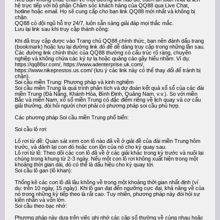
hệ trực tiếp với bộ phận Chăm sóc khách hàng của QQ88 qua Live Chat,
hotline hoặc email. Họ sẽ cung cấp cho bạn link QQ88 mới nhất và không bị
chặn.
QQ88 có đội ngũ hỗ trợ 24/7, luôn sẵn sàng giải đáp mọi thắc mắc.
Lưu lại link sau khi truy cập thành công:
Khi đã truy cập được vào Trang chủ QQ88 chính thức, bạn nên đánh dấu trang
(bookmark) hoặc lưu lại đường link đó để dễ dàng truy cập trong những lần sau.
Các đường link chính thức của QQ88 thường có cấu trúc rõ ràng, chuyên
nghiệp và không chứa các ký tự lạ hoặc quảng cáo gây hiểu nhầm. Ví dụ:
https://qq88sr.com/, https://www.adenterprise.uk.com/,
https://www.nikeprestos.us.com/ (lưu ý các link này có thể thay đổi để tránh bị
chặn).
Soi cầu miền Trung: Phương pháp và kinh nghiệm
Soi cầu miền Trung là quá trình phân tích và dự đoán kết quả xổ số của các đài
miền Trung (Đà Nẵng, Khánh Hòa, Bình Định, Quảng Nam, v.v.). So với miền
Bắc và miền Nam, xổ số miền Trung có đặc điểm riêng về lịch quay và cơ cấu
giải thưởng, đòi hỏi người chơi phải có phương pháp soi cầu phù hợp.
Các phương pháp Soi cầu miền Trung phổ biến:
Soi cầu lô rơi:
Lô rơi từ đề: Quan sát xem con lô nào đã về ở giải đề của đài miền Trung hôm
trước, và đánh lại con đó hoặc con lộn của nó cho kỳ quay sau.
Lô rơi từ lô: Theo dõi các con lô đã về ở các giải khác trong kỳ trước và nuôi lại
chúng trong khung từ 2-3 ngày. Nếu một con lô rơi không xuất hiện trong một
khoảng thời gian dài, đó có thể là dấu hiệu cho kỳ quay tới.
Soi cầu lô gan (lô khan):
Thống kê các con lô đã lâu không về trong một khoảng thời gian nhất định (ví
dụ: trên 10 ngày, 15 ngày). Khi lô gan đạt đến ngưỡng cực đại, khả năng về của
nó trong những kỳ tiếp theo là rất cao. Tuy nhiên, phương pháp này đòi hỏi sự
kiên nhẫn và vốn lớn.
Soi cầu theo bạc nhớ:
Phương pháp này dựa trên việc ghi nhớ các cặp số thường về cùng nhau hoặc