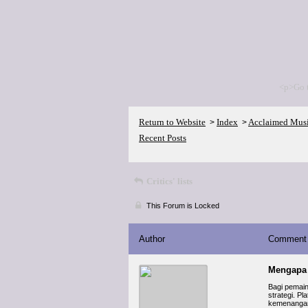
<p>Go 
Return to Website
Index
Acclaimed Mus
>
>
Recent Posts
Critics' lists
This Forum is Locked
Author
Comment
Mengapa 
Bagi pemai
strategi. P
kemenangan 