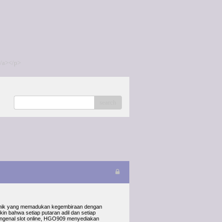
/a></p>
search
n unik yang memadukan kegembiraan dengan
kin bahwa setiap putaran adil dan setiap
engenal slot online, HGO909 menyediakan