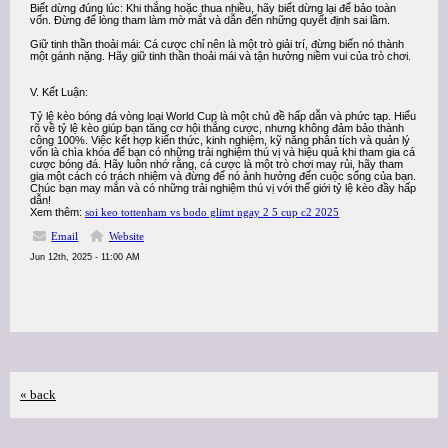
Biết dừng đúng lúc: Khi thắng hoặc thua nhiều, hãy biết dừng lại để bảo toàn
vốn. Đừng để lòng tham làm mờ mắt và dẫn đến những quyết định sai lầm.
Giữ tinh thần thoải mái: Cá cược chỉ nên là một trò giải trí, đừng biến nó thành
một gánh nặng. Hãy giữ tinh thần thoải mái và tận hưởng niềm vui của trò chơi.
V. Kết Luận:
Tỷ lệ kèo bóng đá vòng loại World Cup là một chủ đề hấp dẫn và phức tạp. Hiểu
rõ về tỷ lệ kèo giúp bạn tăng cơ hội thắng cược, nhưng không đảm bảo thành
công 100%. Việc kết hợp kiến thức, kinh nghiệm, kỹ năng phân tích và quản lý
vốn là chìa khóa để bạn có những trải nghiệm thú vị và hiệu quả khi tham gia cá
cược bóng đá. Hãy luôn nhớ rằng, cá cược là một trò chơi may rủi, hãy tham
gia một cách có trách nhiệm và đừng để nó ảnh hưởng đến cuộc sống của bạn.
Chúc bạn may mắn và có những trải nghiệm thú vị với thế giới tỷ lệ kèo đầy hấp
dẫn!
Xem thêm:
soi keo tottenham vs bodo glimt ngay 2 5 cup c2 2025
Email
Website
Jun 12th, 2025 - 11:00 AM
« back