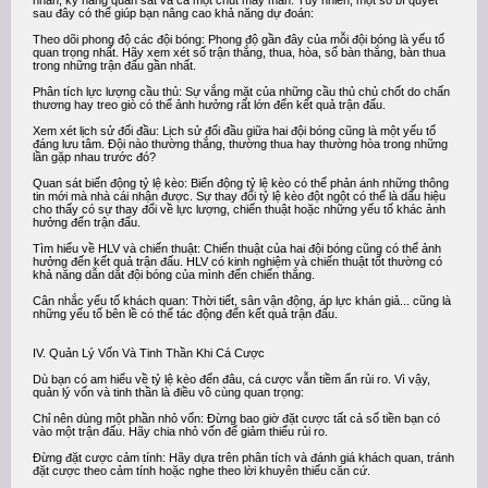
nhẫn, kỹ năng quan sát và cả một chút may mắn. Tuy nhiên, một số bí quyết
sau đây có thể giúp bạn nâng cao khả năng dự đoán:
Theo dõi phong độ các đội bóng: Phong độ gần đây của mỗi đội bóng là yếu tố
quan trọng nhất. Hãy xem xét số trận thắng, thua, hòa, số bàn thắng, bàn thua
trong những trận đấu gần nhất.
Phân tích lực lượng cầu thủ: Sự vắng mặt của những cầu thủ chủ chốt do chấn
thương hay treo giò có thể ảnh hưởng rất lớn đến kết quả trận đấu.
Xem xét lịch sử đối đầu: Lịch sử đối đầu giữa hai đội bóng cũng là một yếu tố
đáng lưu tâm. Đội nào thường thắng, thường thua hay thường hòa trong những
lần gặp nhau trước đó?
Quan sát biến động tỷ lệ kèo: Biến động tỷ lệ kèo có thể phản ánh những thông
tin mới mà nhà cái nhận được. Sự thay đổi tỷ lệ kèo đột ngột có thể là dấu hiệu
cho thấy có sự thay đổi về lực lượng, chiến thuật hoặc những yếu tố khác ảnh
hưởng đến trận đấu.
Tìm hiểu về HLV và chiến thuật: Chiến thuật của hai đội bóng cũng có thể ảnh
hưởng đến kết quả trận đấu. HLV có kinh nghiệm và chiến thuật tốt thường có
khả năng dẫn dắt đội bóng của mình đến chiến thắng.
Cân nhắc yếu tố khách quan: Thời tiết, sân vận động, áp lực khán giả... cũng là
những yếu tố bên lề có thể tác động đến kết quả trận đấu.
IV. Quản Lý Vốn Và Tinh Thần Khi Cá Cược
Dù bạn có am hiểu về tỷ lệ kèo đến đâu, cá cược vẫn tiềm ẩn rủi ro. Vì vậy,
quản lý vốn và tinh thần là điều vô cùng quan trọng:
Chỉ nên dùng một phần nhỏ vốn: Đừng bao giờ đặt cược tất cả số tiền bạn có
vào một trận đấu. Hãy chia nhỏ vốn để giảm thiểu rủi ro.
Đừng đặt cược cảm tính: Hãy dựa trên phân tích và đánh giá khách quan, tránh
đặt cược theo cảm tính hoặc nghe theo lời khuyên thiếu căn cứ.