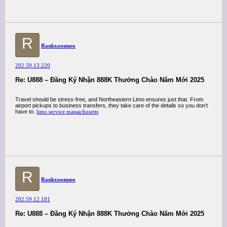
R
Rankxoomseo
202.59.13.220
Re: U888 – Đăng Ký Nhận 888K Thưởng Chào Năm Mới 2025
Travel should be stress-free, and Northeastern Limo ensures just that. From
airport pickups to business transfers, they take care of the details so you don’t
have to.
limo service massachusetts
R
Rankxoomseo
202.59.12.181
Re: U888 – Đăng Ký Nhận 888K Thưởng Chào Năm Mới 2025