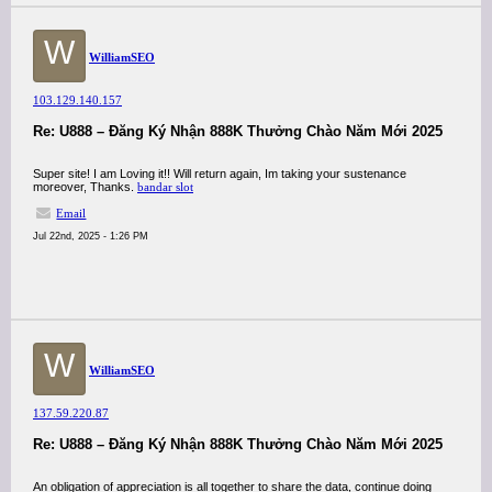
W
WilliamSEO
103.129.140.157
Re: U888 – Đăng Ký Nhận 888K Thưởng Chào Năm Mới 2025
Super site! I am Loving it!! Will return again, Im taking your sustenance
moreover, Thanks.
bandar slot
Email
Jul 22nd, 2025 - 1:26 PM
W
WilliamSEO
137.59.220.87
Re: U888 – Đăng Ký Nhận 888K Thưởng Chào Năm Mới 2025
An obligation of appreciation is all together to share the data, continue doing