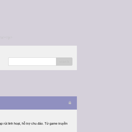
/a></p>
search
p rút linh hoạt, hỗ trợ chu đáo. Từ game truyền