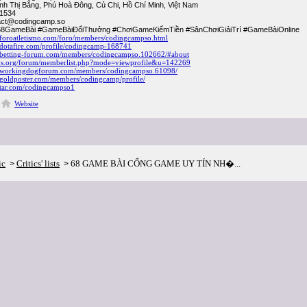
h Thị Bẳng, Phú Hoà Đông, Củ Chi, Hồ Chí Minh, Việt Nam
1534
tact@codingcamp.so
68GameBài #GameBàiĐổiThưởng #ChơiGameKiếmTiền #SânChơiGiảiTrí #GameBàiOnline
.foroatletismo.com/foro/members/codingcampso.html
.dotafire.com/profile/codingcamp-168741
.betting-forum.com/members/codingcampso.102662/#about
ctos.org/forum/memberlist.php?mode=viewprofile&u=142269
w.workingdogforum.com/members/codingcampso.61098/
.goldposter.com/members/codingcamp/profile/
vatar.com/codingcampso1
Website
ic
Critics' lists
68 GAME BÀI CỔNG GAME UY TÍN NH�...
>
>