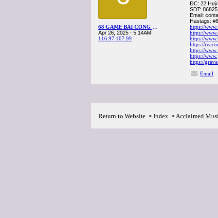
ĐC: 22 Huỳn
SĐT: 86825
Email: con
Hastags: #
68 GAME BÀI CỔNG GAME UY TÍN NHẤT 2025
https://www
Apr 26, 2025 - 5:14AM
https://www
116.97.107.99
https://www
https://rea
https://ww
https://www
https://gra
Email
Return to Website
Index
Acclaimed Mus
>
>