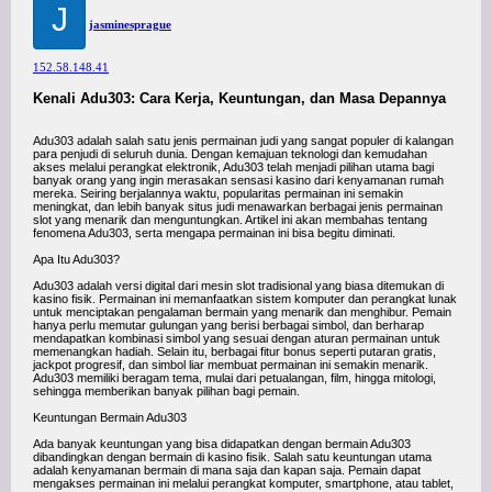
J
jasminesprague
152.58.148.41
Kenali Adu303: Cara Kerja, Keuntungan, dan Masa Depannya
Adu303 adalah salah satu jenis permainan judi yang sangat populer di kalangan
para penjudi di seluruh dunia. Dengan kemajuan teknologi dan kemudahan
akses melalui perangkat elektronik, Adu303 telah menjadi pilihan utama bagi
banyak orang yang ingin merasakan sensasi kasino dari kenyamanan rumah
mereka. Seiring berjalannya waktu, popularitas permainan ini semakin
meningkat, dan lebih banyak situs judi menawarkan berbagai jenis permainan
slot yang menarik dan menguntungkan. Artikel ini akan membahas tentang
fenomena Adu303, serta mengapa permainan ini bisa begitu diminati.
Apa Itu Adu303?
Adu303 adalah versi digital dari mesin slot tradisional yang biasa ditemukan di
kasino fisik. Permainan ini memanfaatkan sistem komputer dan perangkat lunak
untuk menciptakan pengalaman bermain yang menarik dan menghibur. Pemain
hanya perlu memutar gulungan yang berisi berbagai simbol, dan berharap
mendapatkan kombinasi simbol yang sesuai dengan aturan permainan untuk
memenangkan hadiah. Selain itu, berbagai fitur bonus seperti putaran gratis,
jackpot progresif, dan simbol liar membuat permainan ini semakin menarik.
Adu303 memiliki beragam tema, mulai dari petualangan, film, hingga mitologi,
sehingga memberikan banyak pilihan bagi pemain.
Keuntungan Bermain Adu303
Ada banyak keuntungan yang bisa didapatkan dengan bermain Adu303
dibandingkan dengan bermain di kasino fisik. Salah satu keuntungan utama
adalah kenyamanan bermain di mana saja dan kapan saja. Pemain dapat
mengakses permainan ini melalui perangkat komputer, smartphone, atau tablet,