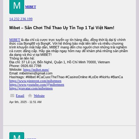
M
MIBET
14.232.236.199
Mibet – Sân Chơi Thể Thao Uy Tín Top 1 Tại Việt Nam!
MIBET
là địa chỉ cá cược trực tuyến uy tín hàng đầu, đồng thời là đại lý chính
thức của Bong88 và BongK. Với hệ thống bảo mật tiên tiến và nhiều chương
trình khuyến mãi hấp dẫn, MIBET mang đến cho người chơi những trải nghiệm
cá cược đẳng cấp. Hãy gia nhập ngay hôm nay để khám phá những sản phẩm
đa dạng và thú vị tại MIBET!
Thông tin liên hệ:
Địa chỉ: 37 Lê Lợi, Bến Nghé, Quận 1, Hồ Chí Minh 70000, Vietnam
Phone: 0926.60.7788
Website:
https://mibet.men/
Email: mibetmen@gmail.com
Hashtags: #Mibet #CaCuocTheThao #CasinoOnline #LoDe #NoHu #BanCa
https://www.pinterest.com/mibetmen
https://www.youtube.com/@mibetmen
https://gravatar.com/mibetmen
Email
Website
Apr 9th, 2025 - 11:51 AM
M