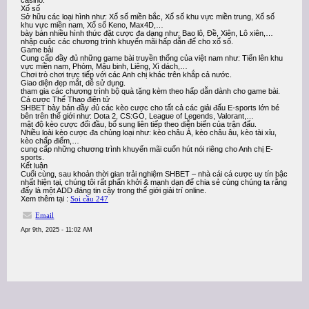
casino.
Xố số
Sở hữu các loại hình như: Xổ số miền bắc, Xổ số khu vực miền trung, Xổ số
khu vực miền nam, Xổ số Keno, Max4D,…
bày bán nhiều hình thức đặt cược đa dạng như: Bao lô, Đề, Xiên, Lô xiên,…
nhập cuộc các chương trình khuyến mãi hấp dẫn để cho xổ số.
Game bài
Cung cấp đầy đủ những game bài truyền thống của việt nam như: Tiến lên khu
vực miền nam, Phỏm, Mậu binh, Liêng, Xì dách,…
Chơi trò chơi trực tiếp với các Anh chị khác trên khắp cả nước.
Giao diện đẹp mắt, dễ sử dụng.
tham gia các chương trình bộ quà tặng kèm theo hấp dẫn dành cho game bài.
Cá cược Thể Thao điện tử
SHBET bày bán đầy đủ các kèo cược cho tất cả các giải đấu E-sports lớn bé
bên trên thế giới như: Dota 2, CS:GO, League of Legends, Valorant,…
mật độ kèo cược đối đầu, bổ sung liên tiếp theo diễn biến của trận đấu.
Nhiều loài kèo cược đa chủng loại như: kèo châu Á, kèo châu âu, kèo tài xỉu,
kèo chấp điểm,…
cung cấp những chương trình khuyến mãi cuốn hút nói riêng cho Anh chị E-
sports.
Kết luận
Cuối cùng, sau khoản thời gian trải nghiệm SHBET – nhà cái cá cược uy tín bậc
nhất hiện tại, chúng tôi rất phấn khởi & mạnh dạn để chia sẻ cùng chúng ta rằng
đấy là một ADD đáng tin cậy trong thế giới giải trí online.
Xem thêm tại :
Soi cầu 247
Email
Apr 9th, 2025 - 11:02 AM