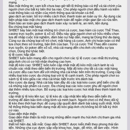
mạng.
Bảo mật thông tin: cam kết chưa bao giờ tiết lộ thông báo cá thể và tài chính của
người chơi cho bất kỳ bên thứ ba nào. Cho phép người chơi điều hành và kiểm
soát thông báo cá nhân của mình thông qua tài khoản cá thể.
giao dịch an toàn: bổ trợ nhiều cách thức thanh toán an toàn uy tín. Áp dụng các
biện pháp bảo mật cho giao dịch thanh toán để ngăn chặn gian lận và rửa tiền.
Đảm bảo an toàn giao dịch thanh toán xảy ra lanh lẹ, an ninh, tiện dụng.
Đa chủng loại mặt hàng
SHBET bày bán một loạt những trò chơi cá cược, bao hàm cá cược Thể Thao,
casino trực tuyến, poker & xổ số. Điều này giúp người chơi sở hữu nhiều chọn
lựa để nhập cuộc trải nghiệm, đảm bảo sự hấp dẫn, mang lại Dùng thử đa dạng.
Cùng sự đa chủng loại về trò chơi, mặt hàng cá cược, Anh chị hoàn toàn có thể
lựa chọn theo sở trường, bản lĩnh của bạn. Từ cá cược Thể Thao đến casino
trực tuyến, từ poker đến xổ số, nhà cái mang đến cho Anh chị nhiều sự lựa
chọn, Dùng thử khác biệt.
tỷ lệ cược hấp dẫn
SHBET luôn luôn mang đến cho người chơi các tỷ lệ cược cao nhất thị trường,
giúp Anh chị có cơ hội nhận thưởng cao hơn.
mật độ kèo cao: SHBET luôn luôn cập nhật mật độ kèo một cách lanh lẹ và
chuẩn xác nhất theo diễn biến thị trường. Mật độ kèo cho tất cả các mặt hàng
cá cược đều cao hơn đối với những nhà cái khác bên trên thị trường. Cung cấp
nhiều loại kèo cược đa chủng loại với tỷ lệ cạnh tranh. Cho phép người chơi so
sánh tỷ lệ kèo giữa các nhà cái khác biệt trước khi đánh bài.
Kèo cược đa dạng: Nhà cái bày bán đầy đủ các loài kèo cược phổ biến cho tất
cả những sản phẩm cá cược. Đa chủng loại các kèo cược phụ để người chơi
đạt thêm nhiều lựa chọn. Bổ sung các loại kèo cược hot nhất theo thịnh hành thị
trường.
cập nhật tỷ lệ kèo liên tục: tỷ lệ kèo đc cập nhật liên tiếp theo diễn biến thị
trường để đảm bảo tính công bình và minh bạch. Người chơi có thể theo dõi tỷ
lệ kèo theo thời hạn thực để cung cấp quyết định đánh bài sáng suốt nhất. Khối
hệ thống thông báo biến dạng mật độ kèo giúp Anh chị không bỏ lỡ bất kỳ thời
cơ nào.
Giao diện thân thiện
Giao diện thân thiện là một trong những điểm mạnh thu hút Anh chị tham gia nhà
cái SHBET.
thiết kế hiện đại, bắt mắt: Giao diện SHBET được kiến thiết theo phong thái tân
tiến. Những cha cục được sắp xếp khoa học, logic, dễ nhìn, dễ làm việc. Hình