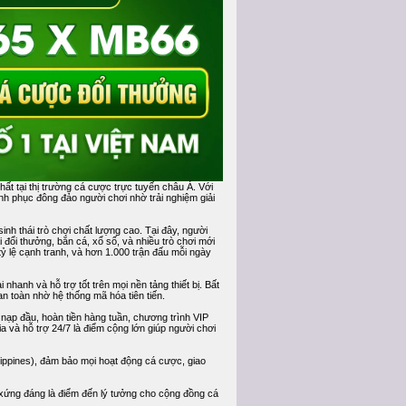
ất tại thị trường cá cược trực tuyến châu Á. Với
h phục đông đảo người chơi nhờ trải nghiệm giải
inh thái trò chơi chất lượng cao. Tại đây, người
đổi thưởng, bắn cá, xổ số, và nhiều trò chơi mới
tỷ lệ cạnh tranh, và hơn 1.000 trận đấu mỗi ngày
 nhanh và hỗ trợ tốt trên mọi nền tảng thiết bị. Bất
an toàn nhờ hệ thống mã hóa tiên tiến.
nạp đầu, hoàn tiền hàng tuần, chương trình VIP
a và hỗ trợ 24/7 là điểm cộng lớn giúp người chơi
ppines), đảm bảo mọi hoạt động cá cược, giao
 xứng đáng là điểm đến lý tưởng cho cộng đồng cá