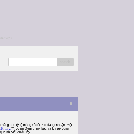
/a></p>
search
i nâng cao tỷ lệ thắng và tối ưu hóa lợi nhuận. Một
iên là gì
**, có ưu điểm gì nổi bật, và khi áp dụng
qua bài viết dưới đây.