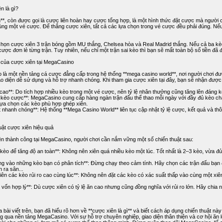
n là gì?
**, còn được gọi là cược liên hoàn hay cược tổng hợp, là một hình thức đặt cược mà người 
cùng một vé cược. Để thắng cược xiên, tất cả các lựa chọn trong vé cược đều phải đúng. Nếu 
chọn cược xiên 3 trận bóng gồm MU thắng, Chelsea hòa và Real Madrid thắng. Nếu cả ba kè
ược đơn lẻ từng trận. Tuy nhiên, nếu chỉ một trận sai kèo thì bạn sẽ mất toàn bộ số tiền đã đ
 của cược xiên tại MegaCasino
là một nền tảng cá cược đẳng cấp trong hệ thống **mega casino world**, nơi người chơi đượ
ao diện dễ sử dụng và hỗ trợ nhanh chóng. Khi tham gia cược xiên tại đây, bạn sẽ nhận được c
n cao**: Do tích hợp nhiều kèo trong một vé cược, nên tỷ lệ nhân thưởng cũng tăng lên đáng kể
 kèo cược**: MegaCasino cung cấp hàng ngàn trận đấu thể thao mỗi ngày với đầy đủ kèo châu Á
lựa chọn các kèo phù hợp ghép xiên.
t nhanh chóng**: Hệ thống **Mega Casino World** liên tục cập nhật tỷ lệ cược, kết quả và t
uật cược xiên hiệu quả
n thành công tại MegaCasino, người chơi cần nắm vững một số chiến thuật sau:
t kèo để tăng độ an toàn**: Không nên xiên quá nhiều kèo một lúc. Tốt nhất là 2–3 kèo, vừa 
ung vào những kèo bạn có phân tích**: Đừng chạy theo cảm tính. Hãy chọn các trận đấu bạn đ
h ra sân...
xiên các kèo rủi ro cao cùng lúc**: Không nên đặt các kèo có xác suất thấp vào cùng một xiê
ý vốn hợp lý**: Dù cược xiên có tỷ lệ ăn cao nhưng cũng đồng nghĩa với rủi ro lớn. Hãy chia
 bài viết trên, bạn đã hiểu rõ hơn về **cược xiên là gì** và biết cách áp dụng chiến thuật n
ng qua nền tảng MegaCasino. Với sự hỗ trợ chuyên nghiệp, giao diện thân thiện và cơ hội ăn 