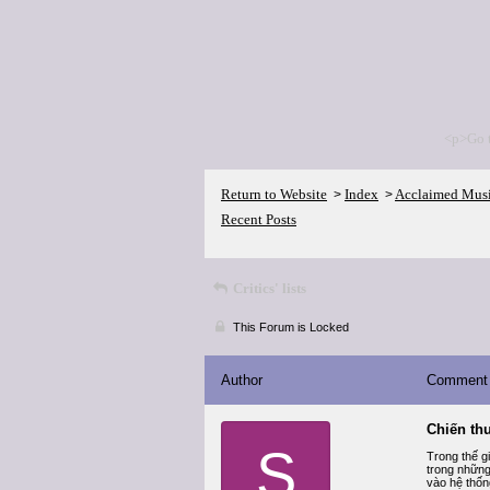
<p>Go 
Return to Website
Index
Acclaimed Mus
>
>
Recent Posts
Critics' lists
This Forum is Locked
Author
Comment
Chiến thu
S
Trong thế gi
trong những
vào hệ thốn