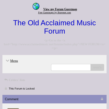
View my Forum Guestmap
Free Guestmaps by Bravenet.com
The Old Acclaimed Music
Forum
<p>Go to the <a
href="http://www.acclaimedmusic.net/forums/index.php">NEW FORUM</a>
</p>
Menu
search
Critics' lists
This Forum is Locked
Comment