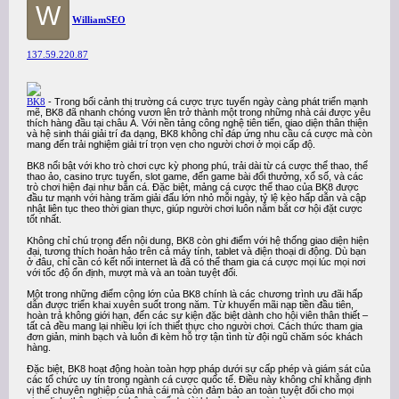
W
WilliamSEO
137.59.220.87
BK8
- Trong bối cảnh thị trường cá cược trực tuyến ngày càng phát triển mạnh
mẽ, BK8 đã nhanh chóng vươn lên trở thành một trong những nhà cái được yêu
thích hàng đầu tại châu Á. Với nền tảng công nghệ tiên tiến, giao diện thân thiện
và hệ sinh thái giải trí đa dạng, BK8 không chỉ đáp ứng nhu cầu cá cược mà còn
mang đến trải nghiệm giải trí trọn vẹn cho người chơi ở mọi cấp độ.
BK8 nổi bật với kho trò chơi cực kỳ phong phú, trải dài từ cá cược thể thao, thể
thao ảo, casino trực tuyến, slot game, đến game bài đổi thưởng, xổ số, và các
trò chơi hiện đại như bắn cá. Đặc biệt, mảng cá cược thể thao của BK8 được
đầu tư mạnh với hàng trăm giải đấu lớn nhỏ mỗi ngày, tỷ lệ kèo hấp dẫn và cập
nhật liên tục theo thời gian thực, giúp người chơi luôn nắm bắt cơ hội đặt cược
tốt nhất.
Không chỉ chú trọng đến nội dung, BK8 còn ghi điểm với hệ thống giao diện hiện
đại, tương thích hoàn hảo trên cả máy tính, tablet và điện thoại di động. Dù bạn
ở đâu, chỉ cần có kết nối internet là đã có thể tham gia cá cược mọi lúc mọi nơi
với tốc độ ổn định, mượt mà và an toàn tuyệt đối.
Một trong những điểm cộng lớn của BK8 chính là các chương trình ưu đãi hấp
dẫn được triển khai xuyên suốt trong năm. Từ khuyến mãi nạp tiền đầu tiên,
hoàn trả không giới hạn, đến các sự kiện đặc biệt dành cho hội viên thân thiết –
tất cả đều mang lại nhiều lợi ích thiết thực cho người chơi. Cách thức tham gia
đơn giản, minh bạch và luôn đi kèm hỗ trợ tận tình từ đội ngũ chăm sóc khách
hàng.
Đặc biệt, BK8 hoạt động hoàn toàn hợp pháp dưới sự cấp phép và giám sát của
các tổ chức uy tín trong ngành cá cược quốc tế. Điều này không chỉ khẳng định
vị thế chuyên nghiệp của nhà cái mà còn đảm bảo an toàn tuyệt đối cho mọi