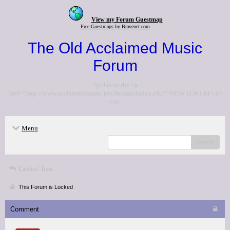
View my Forum Guestmap
Free Guestmaps by Bravenet.com
The Old Acclaimed Music
Forum
<p>Go to the <a
href="http://www.acclaimedmusic.net/forums/index.php">NEW FORUM</a>
</p>
Menu
search
Critics' lists
This Forum is Locked
Comment