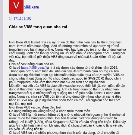
V
vl88 yoga
14.171.101.162
Chia se Vl88 tong quan nha cai
Giới thiệu Vl88 là một nhà cái uy tín và đc thích thú hiện nay tại thị trường việt
nam. Hơn 5 năm hoạt động, Vl88 đã chứng minh mình đã đạt được vị trí thế
trong lĩnh vực bán hàng online. Ngoài việc bày bán các trò chơi đa chủng loại và
chất lượng, Vl88 còn tồn tại những ưu đãi hấp dẫn để cho người chơi. Trong bài
viết này, bọn tôi sẽ giới thiệu Vl88 tổng quan về nhà cái & các điểm nổi bật tại
đây.
Chia sẻ Vl88 tổng quan nhà cái
Chia sẻ
https://vl88.yoga/
là nhà cái được xây dựng từ thời điểm năm 2019.
Thông qua hơn 5 năm hiện đại, nhà cái này đã trở thành giữa những cái tên
được bao người chơi chọn lựa khi muốn nhập cuộc mua cá trực tuyến. Vl88 đc
chứng nhận hoạt động bởi Tổ chức đánh bạc quốc tế (PAGCOR) thuộc chính
phủ Philippines, bảo đảm tính minh bạch & an ninh cho người chơi.
Một điểm cá biệt của Vl88 là giao diện wabsite được thiết kế rất đơn giản, dễ tận
dụng & thân thiện cùng người dùng. Anh chị hoàn toàn có thể truy nhập vào
trang web trải qua những thiết bị di động như dế yêu hoặc Tablet 1 cách đơn
giản. Ngoài ra, chia sẻ Vl88 còn tồn tại ứng dụng điện thoại cho tất cả hệ điều
hành iOS và apk, giúp người chơi hoàn toàn có thể Trải Nghiệm các trò chơi
mọi lúc, mọi nơi.
Giới thiệu Vl88 và các điểm đặc biệt
Đa dạng những loại đồng tiền tệ & cách thức thanh toán
Chia sẻ Vl88 là một trong những số ít những nhà cái kinh doanh nhỏ lẻ online tại
nước ta có thể bằng lòng nhiều loại tiền tệ khác biệt như đồng tiền nước ta
(đồng), đô la Mỹ (USD), đô la Singapore (SGD) và các đồng tiền khác. Điều này
giúp Anh chị thuận tiện hơn khi giao dịch & chưa phải băn khoăn lo lắng về việc
chuyển đổi đồng tiền tệ.
Chia sẻ Vl88 có thể nhiều phương thức thanh toán đa dạng, từ di chuyển tài