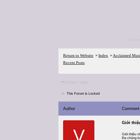
<p>Go 
Return to Website
Index
Acclaimed Mus
>
>
Recent Posts
Critics' lists
This Forum is Locked
Author
Comment
Giới thi
V
Giới thiệu 
Đa chủng lo