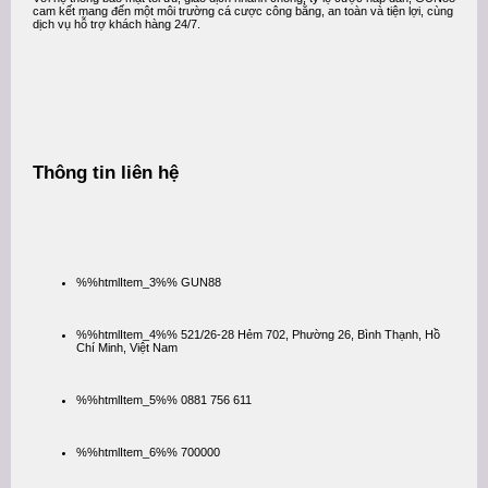
cam kết mang đến một môi trường cá cược công bằng, an toàn và tiện lợi, cùng
dịch vụ hỗ trợ khách hàng 24/7.
Thông tin liên hệ
%%htmlItem_3%% GUN88
%%htmlItem_4%% 521/26-28 Hẻm 702, Phường 26, Bình Thạnh, Hồ
Chí Minh, Việt Nam
%%htmlItem_5%% 0881 756 611
%%htmlItem_6%% 700000