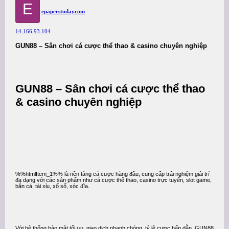
E
epaperstodaycom
14.166.93.104
GUN88 – Sân chơi cá cược thể thao & casino chuyên nghiệp
GUN88 – Sân chơi cá cược thể thao
& casino chuyên nghiệp
%%htmlItem_1%% là nền tảng cá cược hàng đầu, cung cấp trải nghiệm giải trí
đa dạng với các sản phẩm như cá cược thể thao, casino trực tuyến, slot game,
bắn cá, tài xỉu, xổ số, xóc đĩa.
Với hệ thống bảo mật tối ưu, giao dịch nhanh chóng, tỷ lệ cược hấp dẫn, GUN88