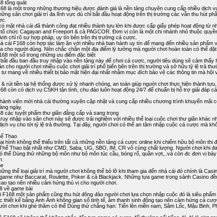
8 tổng quát
F168 là một trong những thương hiệu được đánh giá là nền tảng chuyên cung cấp nhiều dịch vụ
hững sân chơi giải trí đa lĩnh vực dù chỉ bắt đầu hoạt động trên thị trường các vẫn thu hút 
ợc.
có mặt nhà cái đã thành công đạt nhiều thành tựu lớn khi được cấp giấy phép hoạt động từ n
, tổ chức Cagayan and Freeport & cả PAGCOR. Đơn vị còn là một chi nhánh nhỏ thuộc quyền
nh chỉ rõ sự hợp pháp, uy tín bên trên thị trường cá cược.
hà cái F168 còn hợp tác làm ăn với nhiều nhà ban hành uy tín để mang đến nhiều sản phẩm 
đa cho người dùng. Nên chắc chắn một địa điểm lý tưởng mà người chơi hoàn toàn có thể đặt 
F168 một số trong những ưu điểm đặc biệt
 bắt đầu ban đầu truy nhập vào nền tảng này để chơi cá cược, người tiêu dùng sẽ cảm thấy 
n cho người chơi nhiều cuộc chơi giải trí phổ biến bên trên thị trường và sở hữu tỷ lệ trả th
 tư mang về nhiều thiết bị bảo mật hiện đại nhất nhằm mục đích bảo vệ các thông tin mà hội 
 & rút tiền tại hệ thống được xử lý nhanh chóng, an toàn giúp người chơi thực hiện thành tựu
F168 còn có dịch vụ CSKH tận tình, chu đáo luôn hoạt động 24/7 để chuẩn bị hỗ trợ giải đáp c
thành viên mới nhà cái thường xuyên cập nhật và cung cấp nhiều chương trình khuyến mãi c
àng ngày.
8 các tuyệt phẩm thư giãn đẳng cấp và sang trọng
 truy nhập vào sân chơi này sẽ được trải nghiệm với nhiều thể loại cuộc chơi thư giãn khác nh
dịch vụ cho tới tỷ lệ trả thưởng. Tại đây, người chơi có thể an tâm nhập cuộc cá cược mà khô
hể Thao
oại hình không thể thiếu trên tất cả những nền tảng cá cược online khi chiếm hữu bộ môn th
 Thể Thao bật nhất như CMD, Saba, UG, SBO, IM, CR vô cùng chất lượng. Người chơi khi 
ó thể Dùng thử những bộ môn như bộ môn túc cầu, bóng rổ, quần vợt,..và còn đc đơn vị bày b
n.
ne
ững thể loại giải trí mà người chơi không thể bỏ lỡ khi tham gia đến nhà cái đó chính là Cas
game như Baccarat, Roulette, Poker & cả Blackjack. Những tựa game trong sảnh Casino đề
cao tạo nên nhiều cảm hứng thú vị cho người chơi.
8 về game bài
i F168 một sản phẩm cũng thu hút đông đảo người chơi lựa chọn nhập cuộc đó là siêu phẩm 
c thiết kế bằng Ảnh Ảnh không gian số tinh tế, âm thanh sinh động tạo nên cảm hứng cá cượ
ười chơi khi ghé thăm có thể Dùng thử chẳng hạn: Tiến lên miền nam, Sâm Lốc, Mậu Binh, 