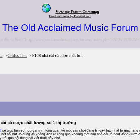
View my Forum Guestmap
Free Guestmaps by Bravenet.com
The Old Acclaimed Music Forum
to the <a href="http://www.acclaimedmusic.net/forums/index.php">NEW FORUM<
ic
Critics' lists
F168 nhà cái cá cược chất lư...
>
>
cái cá cược chất lượng số 1 thị trường
8
sẽ giúp bạn sở hữu cái nhìn tổng quan về một sân chơi đáng tin cậy bậc nhất từ mặt hàng c
g nét nổi bật đó cũng đã khẳng định rõ ràng qua khoảng thời hạn nhà cái đã hoạt động được c
 trải qua nội dung bài viết dưới đây nhé.