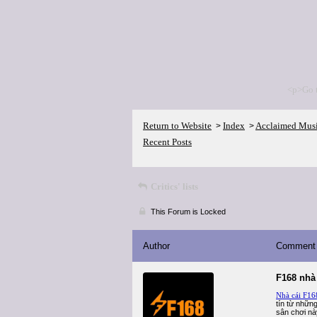
<p>Go 
Return to Website
Index
Acclaimed Mus
>
>
Recent Posts
Critics' lists
This Forum is Locked
Author
Comment
F168 nhà 
Nhà cái F16
tín từ nhữn
sân chơi này