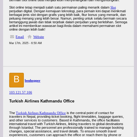
bermain slot online bisa menjadi lebih menyenangkan dan menguntungkan.
Slot online tetap menjadi salah satu permainan paling menarik dalam
Slot
perjudian digital. Dengan kemajuan teknologi, para pemain kini dapat menikmati
berbagai jenis slot dengan grafis yang lebih baik, fitur bonus yang menarik, dan
peluang menang yang lebih besar. Namun, penting untuk selalu bermain secara
bertanggung jawab dan tidak terjebak dalam perjudian yang berlebihan. Semoga
artikel ini memberikan wawasan bagi Anda dalam memahami permainan slot
online dengan lebih baik!
Email
Website
Mar 17th, 2025 - 6:50 AM
B
benhopper
103.121.57.106
Turkish Airlines Kathmandu Office
The
Turkish Airlines Kathmandu Office
is the central point of contact for
travelers in Nepal, providing ticket booking, flight timetables, baggage queries,
and other services to customers. Based in Kathmandu, the office facilitates
international travel with Turkish Airlines, linking travelers to global destinations
through Istanbul. The personnel are professionally trained to manage booking
changes, special assistance, and travel details. To ensure smooth travel
experiences, customers can approach the office or reach them by phone or