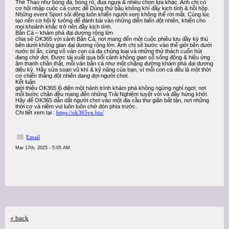
Thể Thao như bóng đá, bóng rổ, đua ngựa & nhiều chọn lựa khác. Anh chị có
cơ hội nhập cuộc cá cược để Dùng thử bầu không khí đầy kịch tính & hồi hộp.
Những event Sport sôi động luôn khiến người xem không thể rời mắt. Cùng lúc
tạo nên cơ hội lý tưởng để đánh bài vào những diễn biến đột nhiên, khiến cho
mọi khoảnh khắc trở nên đầy kịch tính.
Bắn Cá – khám phá đại dương rộng lớn
chia sẻ OK365 với sảnh Bắn Cá, nơi mang đến một cuộc phiêu lưu đầy kỳ thú
bên dưới không gian đại dương rộng lớn. Anh chị sẽ bước vào thế giới bên dưới
nước bí ẩn, cùng vô vàn con cá đa chủng loại và những thử thách cuốn hút
đang chờ đợi. Được tái xuất qua bối cảnh không gian số sống động & hiệu ứng
âm thanh chân thật, mỗi ván bắn cá như một chặng đường khám phá đại dương
diệu kỳ. Hãy sửa soạn vũ khí & kỹ năng của bạn, vì mỗi con cá đều là một thời
cơ chiến thắng đột nhiên đang đợi người chơi.
Kết luận
giới thiệu OK365 lộ diện một hành trình khám phá không ngừng nghỉ ngơi, nơi
mỗi bước chân đều mang đến những Trải Nghiệm tuyệt vời và đầy hứng khởi.
Hãy để OK365 dẫn dắt người chơi vào một địa cầu thư giãn bất tận, nơi những
thời cơ và niềm vui luôn luôn chờ đón phía trước.
Chi tiết xem tại :
https://ok365vn.biz/
Email
Mar 17th, 2025 - 5:05 AM
« back