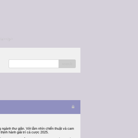
/a></p>
search
g ngành thư giãn. Với tầm nhìn chiến thuật và cam
thịnh hành giải trí cá cược 2025.