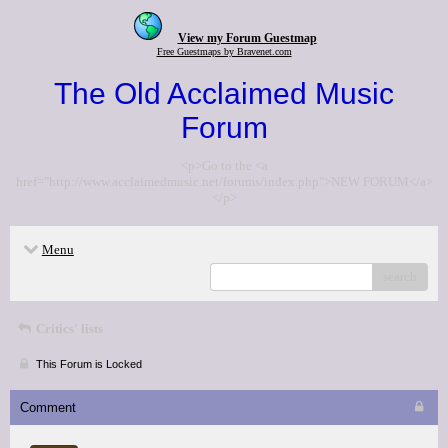
View my Forum Guestmap
Free Guestmaps by Bravenet.com
The Old Acclaimed Music
Forum
<p>Go to the <a
href="http://www.acclaimedmusic.net/forums/index.php">NEW FORUM</a>
</p>
Menu
search
Critics' lists
This Forum is Locked
Comment