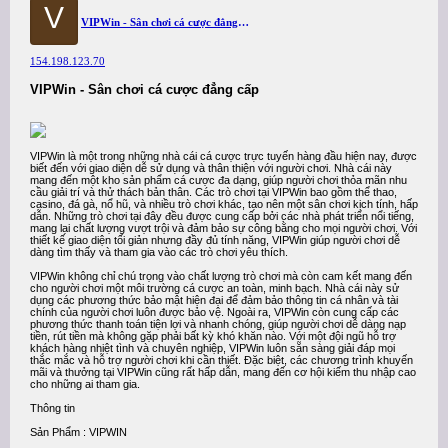
V
VIPWin - Sân chơi cá cược đẳng cấp
154.198.123.70
VIPWin - Sân chơi cá cược đẳng cấp
VIPWin là một trong những nhà cái cá cược trực tuyến hàng đầu hiện nay, được
biết đến với giao diện dễ sử dụng và thân thiện với người chơi. Nhà cái này
mang đến một kho sản phẩm cá cược đa dạng, giúp người chơi thỏa mãn nhu
cầu giải trí và thử thách bản thân. Các trò chơi tại VIPWin bao gồm thể thao,
casino, đá gà, nổ hũ, và nhiều trò chơi khác, tạo nên một sân chơi kịch tính, hấp
dẫn. Những trò chơi tại đây đều được cung cấp bởi các nhà phát triển nổi tiếng,
mang lại chất lượng vượt trội và đảm bảo sự công bằng cho mọi người chơi. Với
thiết kế giao diện tối giản nhưng đầy đủ tính năng, VIPWin giúp người chơi dễ
dàng tìm thấy và tham gia vào các trò chơi yêu thích.
VIPWin không chỉ chú trọng vào chất lượng trò chơi mà còn cam kết mang đến
cho người chơi một môi trường cá cược an toàn, minh bạch. Nhà cái này sử
dụng các phương thức bảo mật hiện đại để đảm bảo thông tin cá nhân và tài
chính của người chơi luôn được bảo vệ. Ngoài ra, VIPWin còn cung cấp các
phương thức thanh toán tiện lợi và nhanh chóng, giúp người chơi dễ dàng nạp
tiền, rút tiền mà không gặp phải bất kỳ khó khăn nào. Với một đội ngũ hỗ trợ
khách hàng nhiệt tình và chuyên nghiệp, VIPWin luôn sẵn sàng giải đáp mọi
thắc mắc và hỗ trợ người chơi khi cần thiết. Đặc biệt, các chương trình khuyến
mãi và thưởng tại VIPWin cũng rất hấp dẫn, mang đến cơ hội kiếm thu nhập cao
cho những ai tham gia.
Thông tin
Sản Phẩm : VIPWIN