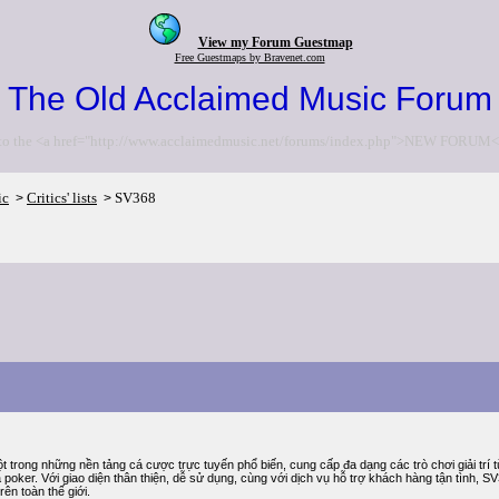
View my Forum Guestmap
Free Guestmaps by Bravenet.com
The Old Acclaimed Music Forum
to the <a href="http://www.acclaimedmusic.net/forums/index.php">NEW FORUM<
ic
Critics' lists
SV368
>
>
t trong những nền tảng cá cược trực tuyến phổ biến, cung cấp đa dạng các trò chơi giải trí t
và poker. Với giao diện thân thiện, dễ sử dụng, cùng với dịch vụ hỗ trợ khách hàng tận tình, 
rên toàn thế giới.