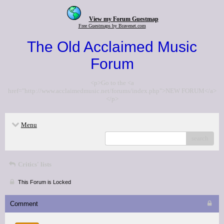
View my Forum Guestmap
Free Guestmaps by Bravenet.com
The Old Acclaimed Music
Forum
<p>Go to the <a
href="http://www.acclaimedmusic.net/forums/index.php">NEW FORUM</a>
</p>
Menu
search
Critics' lists
This Forum is Locked
Comment