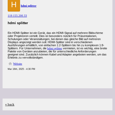
H
hdmi splitter
119.155.200.33
hdmi splitter
Ein HDMI-Splitter ist ein Gerät, das ein HDMI-Signal auf mehrere Bildschirme
oder Projektoren verteilt. Dies ist besonders nützlich für Präsentationen,
Schulungen oder Veranstaltungen, bei denen das gleiche Bild auf mehreren
Displays angezeigt werden soll. HDMI-Splitter sind in verschiedenen
Ausführungen erhältlich, von einfachen 1:2-Splittern bis hin zu komplexen 1:8-
Splittern. Für Unternehmen, die
hdmi splitter
vermieten, ist es wichtig, eine breite
Palette von Geräten anzubieten, die für unterschiedliche Anforderungen
geeignet sind. Zusätzlich können Kabel und Adapter angeboten werden, um das
Erlebnis zu vervollständigen.
Website
Mar 16th, 2025 - 4:30 PM
« back