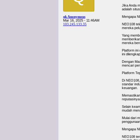
Jika Anda m
adalah situs
qk Anonymous
Mengapa NE
Mar 16, 2025 - 11:46AM
103.245.133.35
NEO108 tel
mereka pelu
Yang membed
memberikan 
mereka ber
Platform in
ini dilengk
Dengan Maxw
mencari pe
Platform Te
Di NEO108, 
standar ind
keuangan.
Memastikan 
reputasinya 
Selain kea
mudah menav
Mulai dari
penggunaan,
Mengapa NE
NEO108 teru