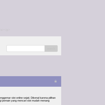
/a></p>
search
nggemar slot online sejati. Dikenal karena pilihan
gi pemain yang mencari slot mudah menang