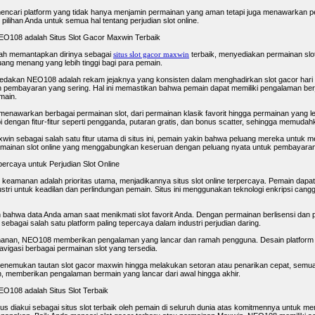
encari platform yang tidak hanya menjamin permainan yang aman tetapi juga menawarkan 
 pilihan Anda untuk semua hal tentang perjudian slot online.
O108 adalah Situs Slot Gacor Maxwin Terbaik
ah memantapkan dirinya sebagai
situs slot gacor maxwin
terbaik, menyediakan permainan sl
ang menang yang lebih tinggi bagi para pemain.
akan NEO108 adalah rekam jejaknya yang konsisten dalam menghadirkan slot gacor hari i
pembayaran yang sering. Hal ini memastikan bahwa pemain dapat memiliki pengalaman berj
main.
i menawarkan berbagai permainan slot, dari permainan klasik favorit hingga permainan yang le
api dengan fitur-fitur seperti pengganda, putaran gratis, dan bonus scatter, sehingga memu
in sebagai salah satu fitur utama di situs ini, pemain yakin bahwa peluang mereka untuk 
rmainan slot online yang menggabungkan keseruan dengan peluang nyata untuk pembayara
percaya untuk Perjudian Slot Online
keamanan adalah prioritas utama, menjadikannya situs slot online terpercaya. Pemain dapa
ustri untuk keadilan dan perlindungan pemain. Situs ini menggunakan teknologi enkripsi cangg
bahwa data Anda aman saat menikmati slot favorit Anda. Dengan permainan berlisensi da
sebagai salah satu platform paling tepercaya dalam industri perjudian daring.
manan, NEO108 memberikan pengalaman yang lancar dan ramah pengguna. Desain platform y
igasi berbagai permainan slot yang tersedia.
 menemukan tautan slot gacor maxwin hingga melakukan setoran atau penarikan cepat, se
 memberikan pengalaman bermain yang lancar dari awal hingga akhir.
O108 adalah Situs Slot Terbaik
s diakui sebagai situs slot terbaik oleh pemain di seluruh dunia atas komitmennya untuk me