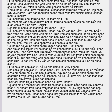
EE88 cung cấp trải nghiệm chơi game trên nhiều nền tảng, bao gồm cả ứng
dụng di động và phiên bản web. Anh em sẽ có thể dễ dàng truy cập, tham gia
các trò chơi yêu thích từ bất kỳ đâu, chỉ cần có kết nối internet.
Ứng dụng di động được tối ưu hóa để hoạt động mượt mà trên cả hệ điều hành
iOS và Android, đảm bảo rằng bạn có thể tận hưởng trải nghiệm game tốt nhất
mọi lúc, mọi nơi.
Câu hỏi người chơi thường gặp khi tham gia EE88
Khi tham gia vào sân chơi này, bet thủ thường có một số câu hỏi phổ biến liên
quan đến quy trình chơi. Chi tiết:
Nên làm gì nếu quên mật khẩu tài khoản EE88?
Nếu anh em bị quên mật khẩu tài khoản, hãy ấn vào liên kết “Quên Mật Khẩu”
trên trang chủ đăng nhập. Anh em sẽ được yêu cầu cung cấp địa chỉ email hoặc
số điện thoại liên kết với tài khoản của bạn. Nhà cái sẽ gửi cho bạn hướng dẫn
để khôi phục mật khẩu qua email hoặc tin nhắn SMS. Làm theo hướng dẫn để
tạo mật khẩu mới và đăng nhập vào tài khoản của anh em.
Có thể liên hệ với bộ phận hỗ trợ khách hàng của EE88 không?
Anh em có thể liên hệ với bộ phận hỗ trợ khách hàng của EE88 qua nhiều kênh
khác nhau, bao gồm: chat trực tuyến trên trang web hoặc ứng dụng, email, và
số điện thoại hỗ trợ. Các kênh thường được hiển thị trên trang chính hoặc trong
phần “Hỗ Trợ” của trang web hoặc ứng dụng. Bộ phận hỗ trợ khách hàng sẵn
sàng giúp đỡ bạn với bất kỳ vấn đề nào bạn gặp phải trong quá trình sử dụng
dịch vụ.
EE88 có cung cấp dịch vụ hỗ trợ cho game thủ 24/7 không?
Nhà cái cung cấp dịch vụ khách hàng 24/7, đảm bảo rằng game thủ có thể nhận
được sự hỗ trợ bất kỳ lúc nào. Game thủ hãy liên hệ với bộ phận hỗ trợ qua
chat trực tuyến, email, hoặc số điện thoại hỗ trợ để được giải đáp các thắc mắc
hoặc giải quyết vấn đề mà bạn gặp phải.
Thay đổi thông tin tài khoản cá nhân có được không?
Có, anh em có thể thay đổi thông tin cá nhân của mình bằng cách truy cập vào
phần “Tài Khoản” trên trang web hoặc ứng dụng. Tại đây, bạn có thể cập nhật
thông tin như là: địa chỉ email, số điện thoại và mật khẩu. Đối với các thay đổi
lớn như thông tin tài khoản ngân hàng, bet thủ cần liên hệ trực tiếp với bộ phận
hỗ trợ cược thủ để được hướng dẫn cụ thể.