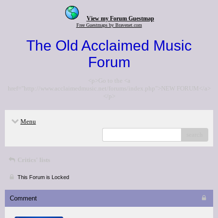
View my Forum Guestmap
Free Guestmaps by Bravenet.com
The Old Acclaimed Music
Forum
<p>Go to the <a
href="http://www.acclaimedmusic.net/forums/index.php">NEW FORUM</a>
</p>
Menu
search
Critics' lists
This Forum is Locked
Comment