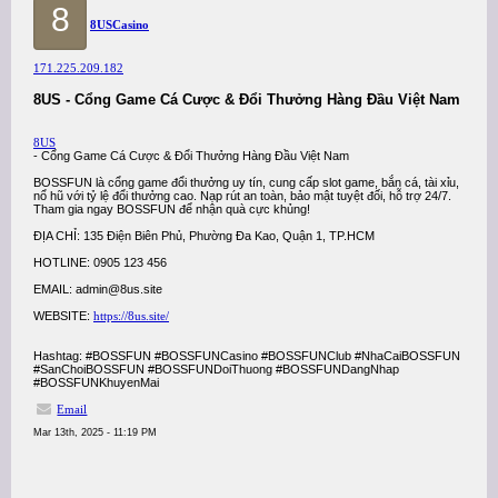
8
8USCasino
171.225.209.182
8US - Cổng Game Cá Cược & Đổi Thưởng Hàng Đầu Việt Nam
8US
- Cổng Game Cá Cược & Đổi Thưởng Hàng Đầu Việt Nam
BOSSFUN là cổng game đổi thưởng uy tín, cung cấp slot game, bắn cá, tài xỉu,
nổ hũ với tỷ lệ đổi thưởng cao. Nạp rút an toàn, bảo mật tuyệt đối, hỗ trợ 24/7.
Tham gia ngay BOSSFUN để nhận quà cực khủng!
ĐỊA CHỈ: 135 Điện Biên Phủ, Phường Đa Kao, Quận 1, TP.HCM
HOTLINE: 0905 123 456
EMAIL: admin@8us.site
WEBSITE:
https://8us.site/
Hashtag: #BOSSFUN #BOSSFUNCasino #BOSSFUNClub #NhaCaiBOSSFUN
#SanChoiBOSSFUN #BOSSFUNDoiThuong #BOSSFUNDangNhap
#BOSSFUNKhuyenMai
Email
Mar 13th, 2025 - 11:19 PM