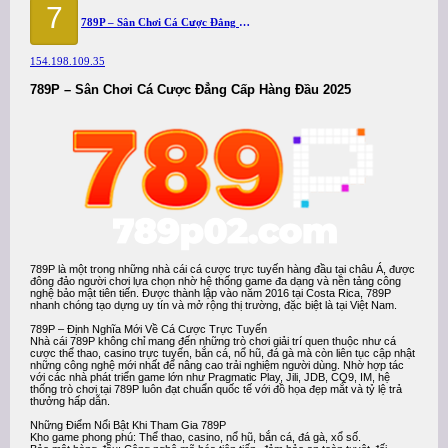
7
789P – Sân Chơi Cá Cược Đẳng Cấp Hàng Đầu 2025
154.198.109.35
789P – Sân Chơi Cá Cược Đẳng Cấp Hàng Đầu 2025
789P là một trong những nhà cái cá cược trực tuyến hàng đầu tại châu Á, được
đông đảo người chơi lựa chọn nhờ hệ thống game đa dạng và nền tảng công
nghệ bảo mật tiên tiến. Được thành lập vào năm 2016 tại Costa Rica, 789P
nhanh chóng tạo dựng uy tín và mở rộng thị trường, đặc biệt là tại Việt Nam.
789P – Định Nghĩa Mới Về Cá Cược Trực Tuyến
Nhà cái 789P không chỉ mang đến những trò chơi giải trí quen thuộc như cá
cược thể thao, casino trực tuyến, bắn cá, nổ hũ, đá gà mà còn liên tục cập nhật
những công nghệ mới nhất để nâng cao trải nghiệm người dùng. Nhờ hợp tác
với các nhà phát triển game lớn như Pragmatic Play, Jili, JDB, CQ9, IM, hệ
thống trò chơi tại 789P luôn đạt chuẩn quốc tế với đồ họa đẹp mắt và tỷ lệ trả
thưởng hấp dẫn.
Những Điểm Nổi Bật Khi Tham Gia 789P
Kho game phong phú: Thể thao, casino, nổ hũ, bắn cá, đá gà, xổ số.