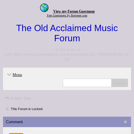
View my Forum Guestmap
Free Guestmaps by Bravenet.com
The Old Acclaimed Music
Forum
<p>Go to the <a
href="http://www.acclaimedmusic.net/forums/index.php">NEW FORUM</a>
</p>
Menu
search
Critics' lists
This Forum is Locked
Comment