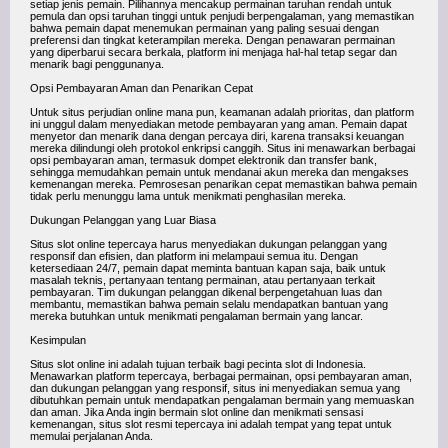
setiap jenis pemain. Pilihannya mencakup permainan taruhan rendah untuk
pemula dan opsi taruhan tinggi untuk penjudi berpengalaman, yang memastikan
bahwa pemain dapat menemukan permainan yang paling sesuai dengan
preferensi dan tingkat keterampilan mereka. Dengan penawaran permainan
yang diperbarui secara berkala, platform ini menjaga hal-hal tetap segar dan
menarik bagi penggunanya.
Opsi Pembayaran Aman dan Penarikan Cepat
Untuk situs perjudian online mana pun, keamanan adalah prioritas, dan platform
ini unggul dalam menyediakan metode pembayaran yang aman. Pemain dapat
menyetor dan menarik dana dengan percaya diri, karena transaksi keuangan
mereka dilindungi oleh protokol enkripsi canggih. Situs ini menawarkan berbagai
opsi pembayaran aman, termasuk dompet elektronik dan transfer bank,
sehingga memudahkan pemain untuk mendanai akun mereka dan mengakses
kemenangan mereka. Pemrosesan penarikan cepat memastikan bahwa pemain
tidak perlu menunggu lama untuk menikmati penghasilan mereka.
Dukungan Pelanggan yang Luar Biasa
Situs slot online tepercaya harus menyediakan dukungan pelanggan yang
responsif dan efisien, dan platform ini melampaui semua itu. Dengan
ketersediaan 24/7, pemain dapat meminta bantuan kapan saja, baik untuk
masalah teknis, pertanyaan tentang permainan, atau pertanyaan terkait
pembayaran. Tim dukungan pelanggan dikenal berpengetahuan luas dan
membantu, memastikan bahwa pemain selalu mendapatkan bantuan yang
mereka butuhkan untuk menikmati pengalaman bermain yang lancar.
Kesimpulan
Situs slot online ini adalah tujuan terbaik bagi pecinta slot di Indonesia.
Menawarkan platform tepercaya, berbagai permainan, opsi pembayaran aman,
dan dukungan pelanggan yang responsif, situs ini menyediakan semua yang
dibutuhkan pemain untuk mendapatkan pengalaman bermain yang memuaskan
dan aman. Jika Anda ingin bermain slot online dan menikmati sensasi
kemenangan, situs slot resmi tepercaya ini adalah tempat yang tepat untuk
memulai perjalanan Anda.