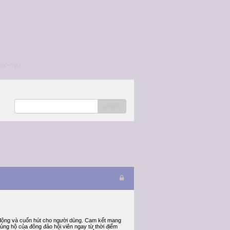
/a></p>
search
ôi động và cuốn hút cho người dùng. Cam kết mang
 ủng hộ của đông đảo hội viên ngay từ thời điểm