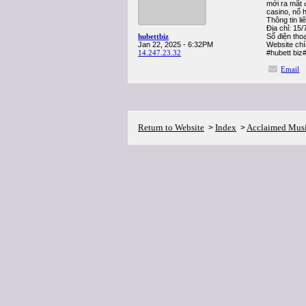
mới ra mắt 
casino, nổ 
Thông tin li
Địa chỉ: 1
hubettbiz
Số điện tho
Jan 22, 2025 - 6:32PM
Website chí
14.247.23.32
#hubett biz
Email
Return to Website
Index
Acclaimed Mus
>
>