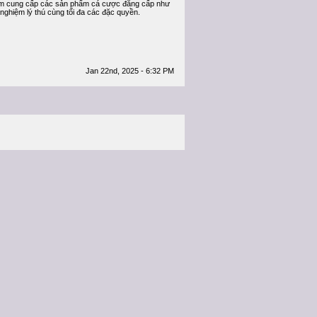
nhằm cung cấp các sản phẩm cá cược đẳng cấp như
 nghiệm lý thú cùng tối đa các đặc quyền.
Jan 22nd, 2025 - 6:32 PM