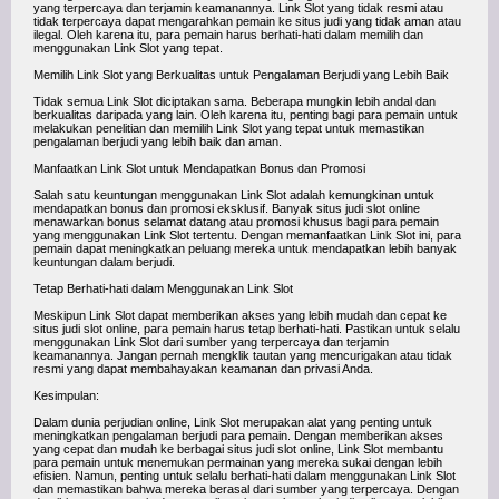
yang terpercaya dan terjamin keamanannya. Link Slot yang tidak resmi atau
tidak terpercaya dapat mengarahkan pemain ke situs judi yang tidak aman atau
ilegal. Oleh karena itu, para pemain harus berhati-hati dalam memilih dan
menggunakan Link Slot yang tepat.
Memilih Link Slot yang Berkualitas untuk Pengalaman Berjudi yang Lebih Baik
Tidak semua Link Slot diciptakan sama. Beberapa mungkin lebih andal dan
berkualitas daripada yang lain. Oleh karena itu, penting bagi para pemain untuk
melakukan penelitian dan memilih Link Slot yang tepat untuk memastikan
pengalaman berjudi yang lebih baik dan aman.
Manfaatkan Link Slot untuk Mendapatkan Bonus dan Promosi
Salah satu keuntungan menggunakan Link Slot adalah kemungkinan untuk
mendapatkan bonus dan promosi eksklusif. Banyak situs judi slot online
menawarkan bonus selamat datang atau promosi khusus bagi para pemain
yang menggunakan Link Slot tertentu. Dengan memanfaatkan Link Slot ini, para
pemain dapat meningkatkan peluang mereka untuk mendapatkan lebih banyak
keuntungan dalam berjudi.
Tetap Berhati-hati dalam Menggunakan Link Slot
Meskipun Link Slot dapat memberikan akses yang lebih mudah dan cepat ke
situs judi slot online, para pemain harus tetap berhati-hati. Pastikan untuk selalu
menggunakan Link Slot dari sumber yang terpercaya dan terjamin
keamanannya. Jangan pernah mengklik tautan yang mencurigakan atau tidak
resmi yang dapat membahayakan keamanan dan privasi Anda.
Kesimpulan:
Dalam dunia perjudian online, Link Slot merupakan alat yang penting untuk
meningkatkan pengalaman berjudi para pemain. Dengan memberikan akses
yang cepat dan mudah ke berbagai situs judi slot online, Link Slot membantu
para pemain untuk menemukan permainan yang mereka sukai dengan lebih
efisien. Namun, penting untuk selalu berhati-hati dalam menggunakan Link Slot
dan memastikan bahwa mereka berasal dari sumber yang terpercaya. Dengan