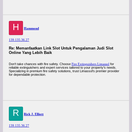
H
Hammond
139.135.36.27
Re: Memanfaatkan Link Slot Untuk Pengalaman Judi Slot
Online Yang Lebih Baik
Don't take chances with fire safety. Choose
Fire Extinguishers Limassol
for
reliable extinguishers and expert services tailored to your property's needs.
Specializing in premium fire safety solutions, trust Limassol's premier provider
for dependable protection.
R
Rick J. Elliott
139.135.36.27