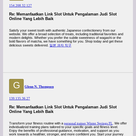
154.208.32.127
Re: Memanfaatkan Link Slot Untuk Pengalaman Judi Slot
Online Yang Lebih Baik
Satisfy your sweet tooth with authentic Japanese confectionery from our
website. We offer a broad selection of treats, including traditional favorites and
modern delights. Whether you prefer the subtle sweetness of wagashi or the
bold flavors of matcha, we have something for you. Shop today and get these
delicious sweets delivered.
일본 과자 직구
G
Glenn N. Thompson
139.135.36.27
Re: Memanfaatkan Link Slot Untuk Pengalaman Judi Slot
Online Yang Lebih Baik
Transform your fitness routine with a
personal trainer Winter Springs FL
. We offer
individualized training plans tailored to your specific goals and fitness level.
Enjoy the benefits of professional guidance, motivation, and support as you
work towards a healthier, stronger, and more confident you. Start your journey