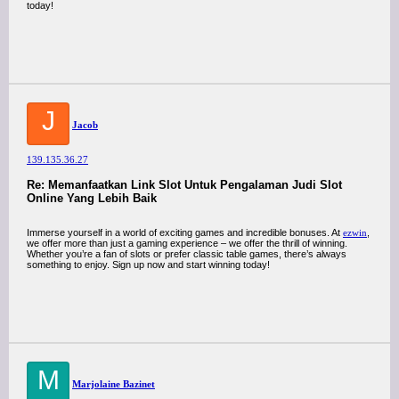
today!
J
Jacob
139.135.36.27
Re: Memanfaatkan Link Slot Untuk Pengalaman Judi Slot
Online Yang Lebih Baik
Immerse yourself in a world of exciting games and incredible bonuses. At
ezwin
,
we offer more than just a gaming experience – we offer the thrill of winning.
Whether you’re a fan of slots or prefer classic table games, there’s always
something to enjoy. Sign up now and start winning today!
M
Marjolaine Bazinet