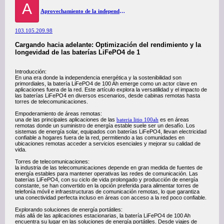
A
Aprovechamiento de la independencia energética: baterías LiFePO4 de 100 Ah en aplicaciones fuera de la red
103.105.209.98
Cargando hacia adelante: Optimización del rendimiento y la
longevidad de las baterías LiFePO4 de 1
Introducción:
En una era donde la independencia energética y la sostenibilidad son
primordiales, la batería LiFePO4 de 100 Ah emerge como un actor clave en
aplicaciones fuera de la red. Este artículo explora la versatilidad y el impacto de
las baterías LiFePO4 en diversos escenarios, desde cabinas remotas hasta
torres de telecomunicaciones.
Empoderamiento de áreas remotas:
una de las principales aplicaciones de las
bateria litio 100ah
es en áreas
remotas donde un suministro de energía estable suele ser un desafío. Los
sistemas de energía solar, equipados con baterías LiFePO4, llevan electricidad
confiable a hogares fuera de la red, permitiendo a las comunidades en
ubicaciones remotas acceder a servicios esenciales y mejorar su calidad de
vida.
Torres de telecomunicaciones:
la industria de las telecomunicaciones depende en gran medida de fuentes de
energía estables para mantener operativas las redes de comunicación. Las
baterías LiFePO4, con su ciclo de vida prolongado y producción de energía
constante, se han convertido en la opción preferida para alimentar torres de
telefonía móvil e infraestructuras de comunicación remotas, lo que garantiza
una conectividad perfecta incluso en áreas con acceso a la red poco confiable.
Explorando soluciones de energía portátiles:
más allá de las aplicaciones estacionarias, la batería LiFePO4 de 100 Ah
encuentra su lugar en las soluciones de energía portátiles. Desde viajes de