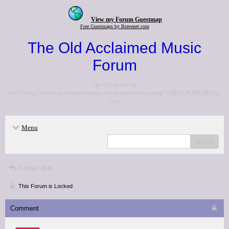
View my Forum Guestmap
Free Guestmaps by Bravenet.com
The Old Acclaimed Music
Forum
<p>Go to the <a
href="http://www.acclaimedmusic.net/forums/index.php">NEW FORUM</a>
</p>
Menu
search
Critics' lists
This Forum is Locked
Comment