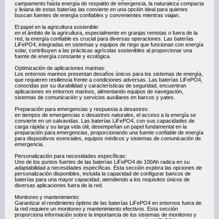
campamento hasta energía de respaldo de emergencia, la naturaleza compacta
y liviana de estas baterías las convierte en una opción ideal para quienes
buscan fuentes de energía confiables y convenientes mientras viajan.
El papel en la agricultura sostenible:
en el ámbito de la agricultura, especialmente en granjas remotas o fuera de la
red, la energía confiable es crucial para diversas operaciones. Las baterías
LiFePO4, integradas en sistemas y equipos de riego que funcionan con energía
solar, contribuyen a las prácticas agrícolas sostenibles al proporcionar una
fuente de energía constante y ecológica.
Optimización de aplicaciones marinas:
Los entornos marinos presentan desafíos únicos para los sistemas de energía,
que requieren resiliencia frente a condiciones adversas. Las baterías LiFePO4,
conocidas por su durabilidad y características de seguridad, encuentran
aplicaciones en entornos marinos, alimentando equipos de navegación,
sistemas de comunicación y servicios auxiliares en barcos y yates.
Preparación para emergencias y respuesta a desastres:
en tiempos de emergencias o desastres naturales, el acceso a la energía se
convierte en un salvavidas. Las baterías LiFePO4, con sus capacidades de
carga rápida y su larga vida útil, desempeñan un papel fundamental en la
preparación para emergencias, proporcionando una fuente confiable de energía
para dispositivos esenciales, equipos médicos y sistemas de comunicación de
emergencia.
Personalización para necesidades específicas:
Uno de los puntos fuertes de las baterías LiFePO4 de 100Ah radica en su
adaptabilidad a necesidades específicas. Esta sección explora las opciones de
personalización disponibles, incluida la capacidad de configurar bancos de
baterías para una mayor capacidad, atendiendo a los requisitos únicos de
diversas aplicaciones fuera de la red.
Monitoreo y mantenimiento:
Garantizar el rendimiento óptimo de las baterías LiFePO4 en entornos fuera de
la red requiere un monitoreo y mantenimiento efectivos. Esta sección
proporciona información sobre la importancia de los sistemas de monitoreo y