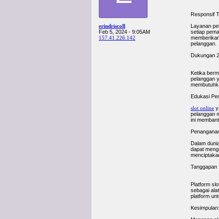
Responsif 
erindriscoll
Layanan pel
Feb 5, 2024 - 9:05AM
setiap pema
157.41.226.142
memberikan 
pelanggan.
Dukungan 2
Ketika berm
pelanggan 
membutuhka
Edukasi Pe
slot online
y
pelanggan m
ini membant
Penanganan
Dalam dunia
dapat mengi
menciptakan
Tanggapan 
Platform sl
sebagai ala
platform un
Kesimpulan