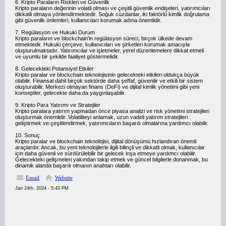
6. Kripto Paraların Riskleri ve Güvenlik
Kripto paraların değerinin volatil olması ve çeşitli güvenlik endişeleri, yatırımcıları
dikkatli olmaya yönlendirmektedir. Soğuk cüzdanlar, iki faktörlü kimlik doğrulama
gibi güvenlik önlemleri, kullanıcıları korumak adına önemlidir.
7. Regülasyon ve Hukuki Durum
Kripto paraların ve blockchain'in regülasyon süreci, birçok ülkede devam
etmektedir. Hukuki çerçeve, kullanıcıları ve şirketleri korumak amacıyla
oluşturulmaktadır. Yatırımcılar ve işletmeler, yerel düzenlemelere dikkat etmeli
ve uyumlu bir şekilde faaliyet göstermelidir.
8. Gelecekteki Potansiyel Etkiler
Kripto paralar ve blockchain teknolojisinin gelecekteki etkileri oldukça büyük
olabilir. Finansal dahil birçok sektörde daha şeffaf, güvenilir ve etkili bir sistem
oluşturabilir. Merkezi olmayan finans (DeFi) ve dijital kimlik yönetimi gibi yeni
konseptler, gelecekte daha da yaygınlaşabilir.
9. Kripto Para Yatırımı ve Stratejiler
Kripto paralara yatırım yapmadan önce piyasa analizi ve risk yönetimi stratejileri
oluşturmak önemlidir. Volatiliteyi anlamak, uzun vadeli yatırım stratejileri
geliştirmek ve çeşitlendirmek, yatırımcıların başarılı olmalarına yardımcı olabilir.
10. Sonuç
Kripto paralar ve blockchain teknolojisi, dijital dönüşümü hızlandıran önemli
araçlardır. Ancak, bu yeni teknolojilerle ilgili bilinçli ve dikkatli olmak, kullanıcılar
için daha güvenli ve sürdürülebilir bir gelecek inşa etmeye yardımcı olabilir.
Gelecekteki gelişmeleri yakından takip etmek ve güncel bilgilerle donanmak, bu
dinamik alanda başarılı olmanın anahtarı olabilir.
Email
Website
Jan 24th, 2024 - 5:43 PM