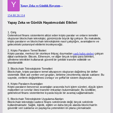
Y
Yapay Zeka ve Günlük Hayatımızdaki Etkileri
154.80.26.114
Yapay Zeka ve Günlük Hayatımızdaki Etkileri
1. Giriş
Geleneksel finans sistemlerini altüst eden kripto paralar ve onların temelini
oluşturan blockchain teknolojisi, günümüzde büyük ilgi çekiyor. Bu makalede,
kripto paraların ve blockchain teknolojisinin nasıl çalıştığını, avantajlarını ve
gelecekteki potansiyel etkilerini inceleyeceğiz.
2. Kripto Paraların Temel İlkeleri
Kripto paralar, merkezi bir otoriteye ihtiyaç duymadan
canlı bahis siteleri
çalışan
dijital varlıklardır. Bitcoin, Ethereum, ve diğer birçok kripto para birimleri,
şifreleme teknikleri kullanarak güvenli bir şekilde transfer edilebilir ve
depolanabilir.
3. Blockchain Teknolojisinin Temelleri
Blockchain, kripto paraların temel altyapısını oluşturan dağıtılmış bir defter
sistemidir. Blok adı verilen veri grupları, birbirine zincirlenmiş olarak saklanır. Bu
sayede, verilerin değiştirilmesi zorlaşır ve şeffaf bir sistem oluşturulur.
4. Kripto Paraların Avantajları
Kripto paraların benzersiz avantajları arasında hızlı işlem süreleri, düşük işlem
maliyetleri ve sınırlar ötesi transfer imkanları bulunmaktadır. Bu özellikler,
geleneksel finans sistemlerine kıyasla büyük bir avantaj sağlamaktadır.
5. Blockchain Teknolojisinin Uygulama Alanları
Blockchain teknolojisi sadece finans sektöründe değil, birçok sektörde
kullanılmaktadır. Sağlık, lojistik, eğitim ve daha birçok alanda blockchain'in
güvenilir veri saklama ve paylaşma yetenekleri ön plana çıkmaktadır.