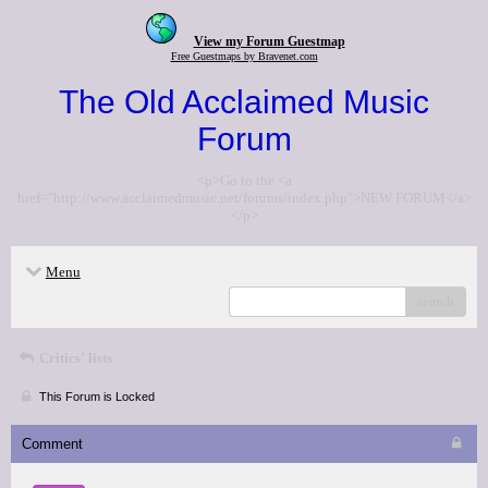
View my Forum Guestmap
Free Guestmaps by Bravenet.com
The Old Acclaimed Music
Forum
<p>Go to the <a
href="http://www.acclaimedmusic.net/forums/index.php">NEW FORUM</a>
</p>
Menu
search
Critics' lists
This Forum is Locked
Comment