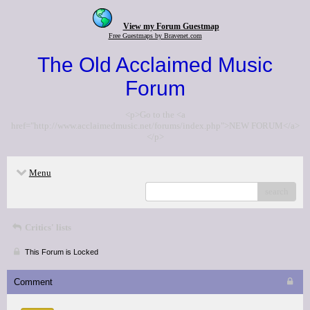
View my Forum Guestmap
Free Guestmaps by Bravenet.com
The Old Acclaimed Music
Forum
<p>Go to the <a
href="http://www.acclaimedmusic.net/forums/index.php">NEW FORUM</a>
</p>
Menu
search
Critics' lists
This Forum is Locked
Comment