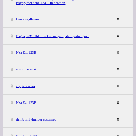
Engagement and Real-Time Action
Denia agalianou
0
Nagaspin99: Hiburan Online yang Menguntungkan
0
Nhà Đài 123B
0
christmas coats
0
crypto casino
0
Nhà Đài 123B
0
dumb and dumber costumes
0