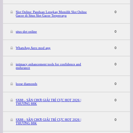
Slot Online: Panduan Lengkap Memilih Slot Online
0
Gacor di Situs Slot Gacor Terpercaya
situs slot online
0
WhatsApp Aero mod app
0
intimacy enhancement tools for confidence and
0
endurance
loose diamonds
0
SX88 - SÂN CHƠI GIẢI TRÍ CỰC HOT 2026 |
0
THƯỞNG 88K
SX88 - SÂN CHƠI GIẢI TRÍ CỰC HOT 2026 |
0
THƯỞNG 88K