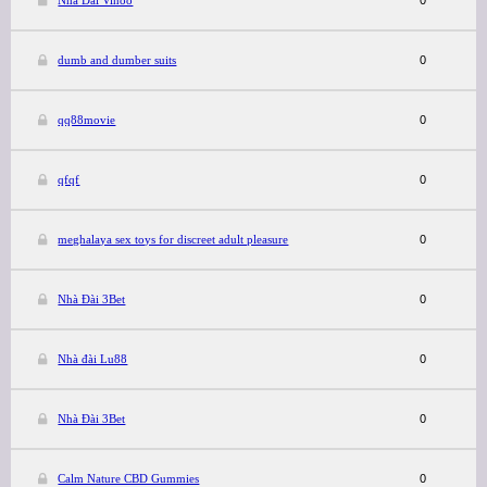
Nhà Đài Vin88
0
dumb and dumber suits
0
qq88movie
0
qfqf
0
meghalaya sex toys for discreet adult pleasure
0
Nhà Đài 3Bet
0
Nhà đài Lu88
0
Nhà Đài 3Bet
0
Calm Nature CBD Gummies
0