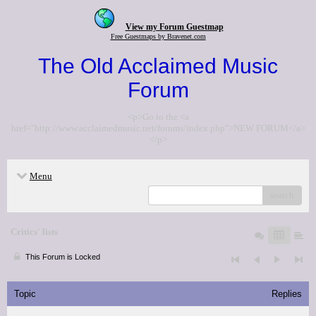
View my Forum Guestmap
Free Guestmaps by Bravenet.com
The Old Acclaimed Music
Forum
<p>Go to the <a
href="http://www.acclaimedmusic.net/forums/index.php">NEW FORUM</a>
</p>
Menu
search
Critics' lists
This Forum is Locked
Topic
Replies