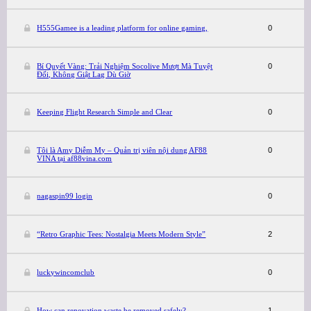
H555Gamee is a leading platform for online gaming,
0
Bí Quyết Vàng: Trải Nghiệm Socolive Mượt Mà Tuyệt
0
Đối, Không Giật Lag Dù Giờ
Keeping Flight Research Simple and Clear
0
Tôi là Amy Diễm My – Quản trị viên nội dung AF88
0
VINA tại af88vina.com
nagaspin99 login
0
“Retro Graphic Tees: Nostalgia Meets Modern Style”
2
luckywincomclub
0
How can renovation waste be removed safely?
1