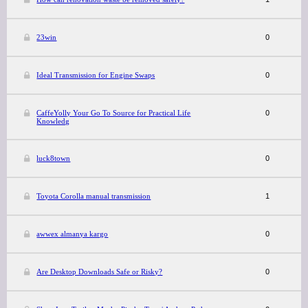
23win
0
Ideal Transmission for Engine Swaps
0
CaffeYolly Your Go To Source for Practical Life
0
Knowledg
luck8town
0
Toyota Corolla manual transmission
1
awwex almanya kargo
0
Are Desktop Downloads Safe or Risky?
0