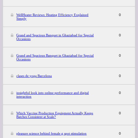
WellHeater Reviews: Heating Efficiency Explained
0
Simply
Grand and Spacious Banquet in Ghaziabad for Special
0
Occasions
Grand and Spacious Banquet in Ghaziabad for Special
0
Occasions
clases de yoga Barcelona
0
insightful look into online performance and digital
0
interaction
Which Vaccine Production Equipment Actually Keeps
0
Batches Consistent at Scale?
pleasure science behind female g spot stimulation
0