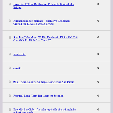
How Can PPCine Be Used on PC and Is It Worth the
0
Setup?
Hiranandani Bay Heights – Exclusive Residences
0
Crafted for Elevated Urban Living
Socolive Trên Mạng Xã Hội Facebook: Khám Phá Thế
0
Giới Giải Trí Đỉnh Cao Cùng Cộ
laruin dito
0
alo789
0
95Y – Onde a Sorte Começa e as Ofertas Não Param
0
Practical Long-Term Replacement Solution
0
Bảo Mật SanClub – An toàn tuyệt đối cho trải nghiệm
0
giải trí trực tuyến