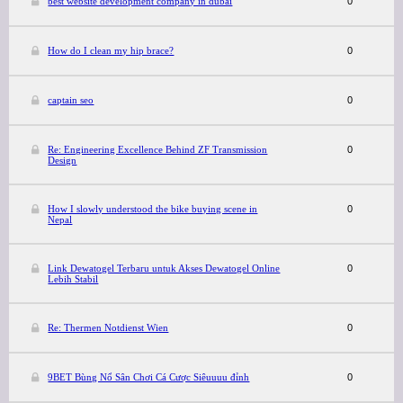
best website development company in dubai
0
How do I clean my hip brace?
0
captain seo
0
Re: Engineering Excellence Behind ZF Transmission
0
Design
How I slowly understood the bike buying scene in
0
Nepal
Link Dewatogel Terbaru untuk Akses Dewatogel Online
0
Lebih Stabil
Re: Thermen Notdienst Wien
0
9BET Bùng Nổ Sân Chơi Cá Cược Siêuuuu đỉnh
0