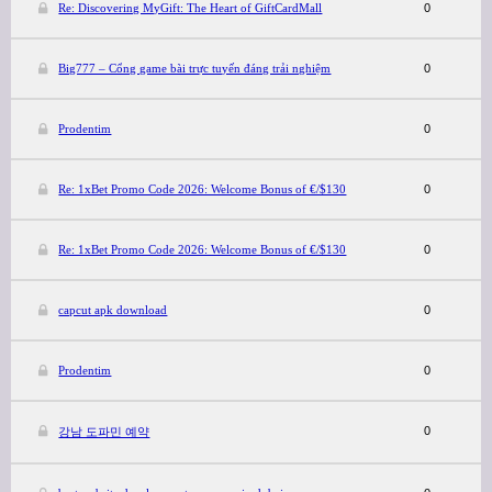
Re: Discovering MyGift: The Heart of GiftCardMall
0
Big777 – Cổng game bài trực tuyến đáng trải nghiệm
0
Prodentim
0
Re: 1xBet Promo Code 2026: Welcome Bonus of €/$130
0
Re: 1xBet Promo Code 2026: Welcome Bonus of €/$130
0
capcut apk download
0
Prodentim
0
0
강남 도파민 예약