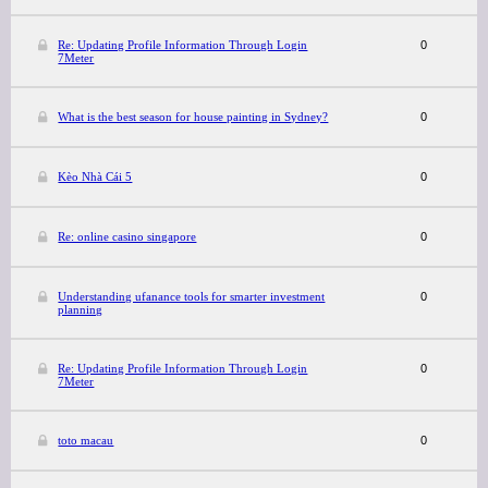
Re: Updating Profile Information Through Login
0
7Meter
What is the best season for house painting in Sydney?
0
Kèo Nhà Cái 5
0
Re: online casino singapore
0
Understanding ufanance tools for smarter investment
0
planning
Re: Updating Profile Information Through Login
0
7Meter
toto macau
0