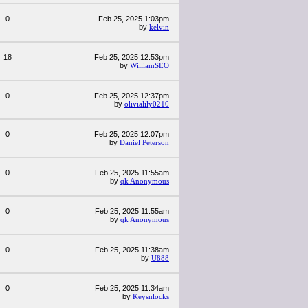
0
Feb 25, 2025 1:03pm
by
kelvin
18
Feb 25, 2025 12:53pm
by
WilliamSEO
0
Feb 25, 2025 12:37pm
by
olivialily0210
0
Feb 25, 2025 12:07pm
by
Daniel Peterson
0
Feb 25, 2025 11:55am
by
qk Anonymous
0
Feb 25, 2025 11:55am
by
qk Anonymous
0
Feb 25, 2025 11:38am
by
U888
0
Feb 25, 2025 11:34am
by
Keysnlocks