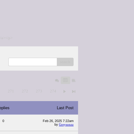
/a></p>
search
0
271
272
273
274
eplies
Last Post
0
Feb 26, 2025 7:22am
by
Greysonzz