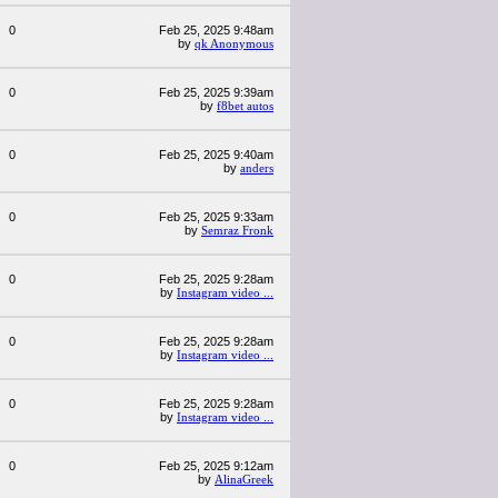
0
Feb 25, 2025 9:48am
by
qk Anonymous
0
Feb 25, 2025 9:39am
by
f8bet autos
0
Feb 25, 2025 9:40am
by
anders
0
Feb 25, 2025 9:33am
by
Semraz Fronk
0
Feb 25, 2025 9:28am
by
Instagram video ...
0
Feb 25, 2025 9:28am
by
Instagram video ...
0
Feb 25, 2025 9:28am
by
Instagram video ...
0
Feb 25, 2025 9:12am
by
AlinaGreek