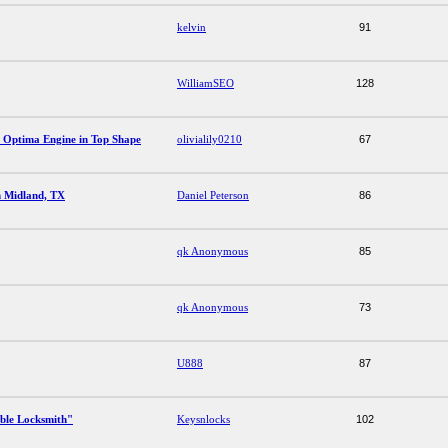
kelvin
91
WilliamSEO
128
 Optima Engine in Top Shape
olivialily0210
67
n Midland, TX
Daniel Peterson
86
qk Anonymous
85
qk Anonymous
73
U888
87
ble Locksmith"
Keysnlocks
102