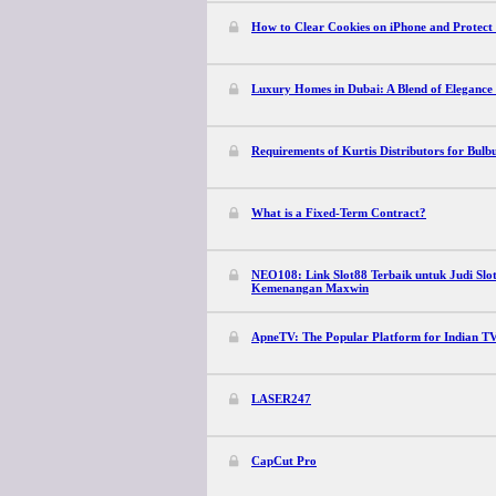
How to Clear Cookies on iPhone and Protect
Luxury Homes in Dubai: A Blend of Elegance
Requirements of Kurtis Distributors for Bulb
What is a Fixed-Term Contract?
NEO108: Link Slot88 Terbaik untuk Judi Slo
Kemenangan Maxwin
ApneTV: The Popular Platform for Indian T
LASER247
CapCut Pro