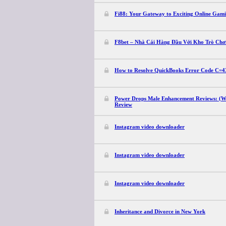
Fi88: Your Gateway to Exciting Online Gam
F8bet – Nhà Cái Hàng Đầu Với Kho Trò Chơ
How to Resolve QuickBooks Error Code C=4
Power Drops Male Enhancement Reviews: (We
Review
Instagram video downloader
Instagram video downloader
Instagram video downloader
Inheritance and Divorce in New York