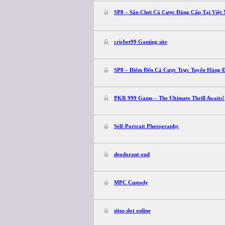
SP8 – Sân Chơi Cá Cược Đẳng Cấp Tại Việt
cricbet99 Gaming site
SP8 – Điểm Đến Cá Cược Trực Tuyến Hàng 
PKR 999 Game – The Ultimate Thrill Awaits!
Self-Portrait Photography
deodorant oud
MPC Custody
situs slot online