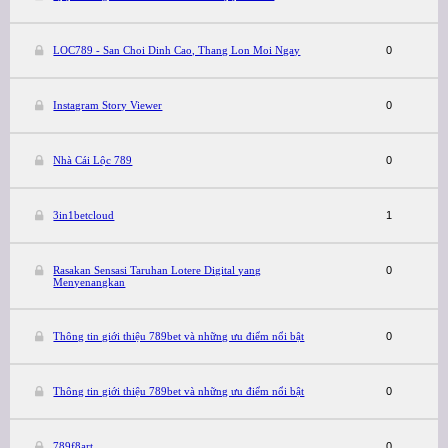
LOC789 - San Choi Dinh Cao, Thang Lon Moi Ngay
0
Instagram Story Viewer
0
Nhà Cái Lộc 789
0
3in1betcloud
1
Rasakan Sensasi Taruhan Lotere Digital yang
0
Menyenangkan
Thông tin giới thiệu 789bet và những ưu điểm nổi bật
0
Thông tin giới thiệu 789bet và những ưu điểm nổi bật
0
789f8art
0