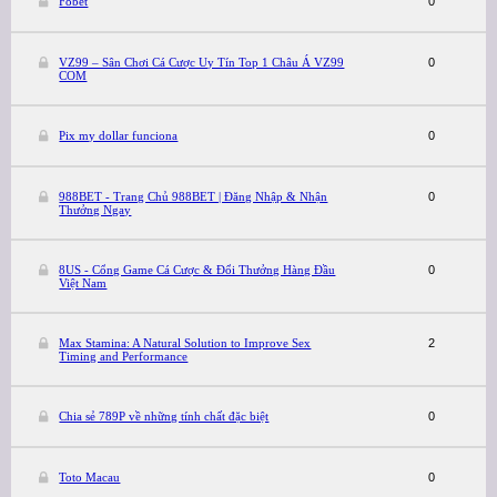
F8bet
0
VZ99 – Sân Chơi Cá Cược Uy Tín Top 1 Châu Á VZ99
0
COM
Pix my dollar funciona
0
988BET - Trang Chủ 988BET | Đăng Nhập & Nhận
0
Thưởng Ngay
8US - Cổng Game Cá Cược & Đổi Thưởng Hàng Đầu
0
Việt Nam
Max Stamina: A Natural Solution to Improve Sex
2
Timing and Performance
Chia sẻ 789P về những tính chất đặc biệt
0
Toto Macau
0