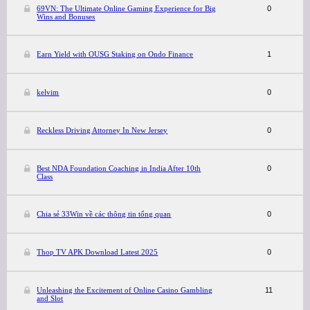
69VN: The Ultimate Online Gaming Experience for Big
0
Wins and Bonuses
Earn Yield with OUSG Staking on Ondo Finance
1
kelvim
0
Reckless Driving Attorney In New Jersey
0
Best NDA Foundation Coaching in India After 10th
0
Class
Chia sẻ 33Win về các thông tin tổng quan
0
Thop TV APK Download Latest 2025
0
Unleashing the Excitement of Online Casino Gambling
11
and Slot