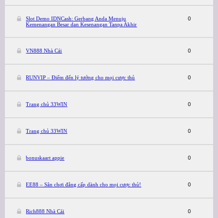
Slot Demo IDNCash: Gerbang Anda Menuju
0
Kemenangan Besar dan Kesenangan Tanpa Akhir
VN888 Nhà Cái
0
RUNVIP – Điểm đến lý tưởng cho mọi cược thủ
0
Trang chủ 33WIN
0
Trang chủ 33WIN
0
bonuskaart appie
0
EE88 – Sân chơi đẳng cấp dành cho mọi cược thủ!
0
Rich888 Nhà Cái
0