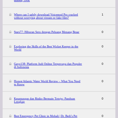
thưởng 100k
Where can I safely download Voicemod Pro cracked
1
without worrying about viruses or fake files?
Stars77: Hiburan Seru dengan Peluang Menang Besar
0
Exploring the Skills of the Best Wicket Keeper in the
0
World
Gayo138: Platform Judi Online Terpercaya dan Populer
0
di Indonesia
Honest Atlantic Water World Review – What You Need
0
to Know
Keuntungan dan Risiko Bermain Totojw: Panduan
0
Lengkap
Best Emergency Pet Clinic in Mohali | Dr. Bedi’s Pet
0