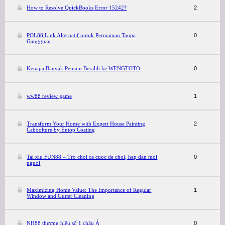
How to Resolve QuickBooks Error 15242?
2
POL88 Link Alternatif untuk Permainan Tanpa
0
Gangguan
Kenapa Banyak Pemain Beralih ke WENGTOTO
0
ww88 review game
1
Transform Your Home with Expert House Painting
2
Caboolture by Entop Coating
Tai xiu FUN88 – Tro choi ca cuoc de choi, hap dan moi
0
nguoi
Maximizing Home Value: The Importance of Regular
1
Window and Gutter Cleaning
NH88 thương hiệu số 1 châu Á
0