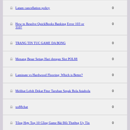
Latam cancellation policy
0
How to Resolve QuickBooks Banking Error 103 or
0
310?
TRANG TIN TUC GAME DA BONG
0
Menang Besar Setiap Hari dengan Slot POL88
0
Laminate vs Hardwood Flooring: Which is Better?
0
Melihat Lebih Dekat Fitur Taruhan Sepak Bola Asiabola
0
xo88chat
0
Tổng Hợp Top 10 Cổng Game Bài Đổi Thưởng Uy Tín
0