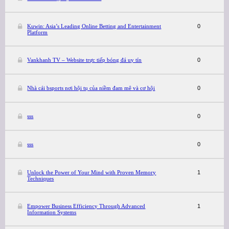
Kuwin: Asia’s Leading Online Betting and Entertainment
0
Platform
Vankhanh TV – Website trực tiếp bóng đá uy tín
0
Nhà cái bsports nơi hội tụ của niềm đam mê và cơ hội
0
sss
0
sss
0
Unlock the Power of Your Mind with Proven Memory
1
Techniques
Empower Business Efficiency Through Advanced
1
Information Systems