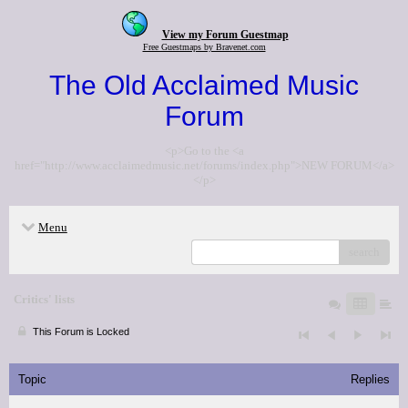
View my Forum Guestmap
Free Guestmaps by Bravenet.com
The Old Acclaimed Music
Forum
<p>Go to the <a
href="http://www.acclaimedmusic.net/forums/index.php">NEW FORUM</a>
</p>
Menu
search
Critics' lists
This Forum is Locked
Topic
Replies