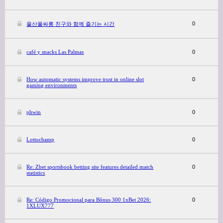
0
울산풀싸롱 친구와 함께 즐기는 시간
café y snacks Las Palmas
0
How automatic systems improve trust in online slot
0
gaming environments
phwin
0
Lottochamp
0
Re: Zbet sportsbook betting site features detailed match
0
statistics
Re: Código Promocional para Bônus 300 1xBet 2026:
0
1XLUX777