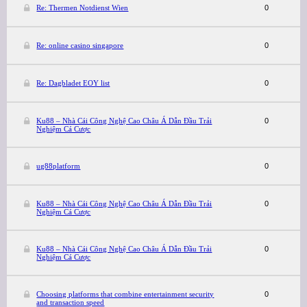
Re: Thermen Notdienst Wien
0
Re: online casino singapore
0
Re: Dagbladet EOY list
0
Ku88 – Nhà Cái Công Nghệ Cao Châu Á Dẫn Đầu Trải
0
Nghiệm Cá Cược
ug88platform
0
Ku88 – Nhà Cái Công Nghệ Cao Châu Á Dẫn Đầu Trải
0
Nghiệm Cá Cược
Ku88 – Nhà Cái Công Nghệ Cao Châu Á Dẫn Đầu Trải
0
Nghiệm Cá Cược
Choosing platforms that combine entertainment security
0
and transaction speed