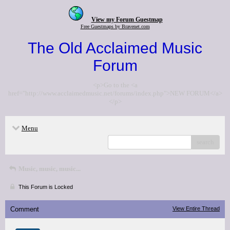
View my Forum Guestmap
Free Guestmaps by Bravenet.com
The Old Acclaimed Music
Forum
<p>Go to the <a
href="http://www.acclaimedmusic.net/forums/index.php">NEW FORUM</a>
</p>
Menu
search
Music, music, music...
This Forum is Locked
Comment
View Entire Thread