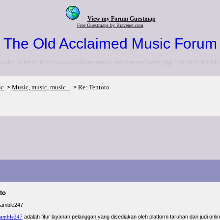
View my Forum Guestmap
Free Guestmaps by Bravenet.com
The Old Acclaimed Music Forum
to the <a href="http://www.acclaimedmusic.net/forums/index.php">NEW FORUM<
ic
Music, music, music...
Re: Tentoto
>
>
to
gamble247
gamble247
adalah fitur layanan pelanggan yang disediakan oleh platform taruhan dan judi on