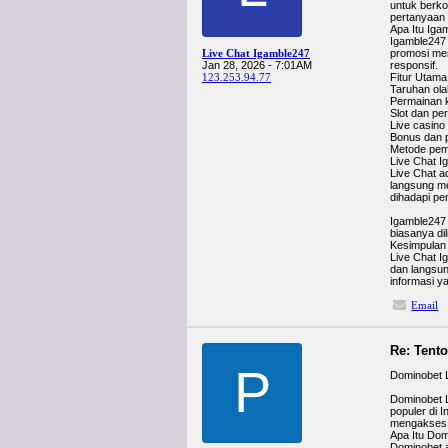
untuk berko
pertanyaan
Apa Itu Iga
Igamble247 
Live Chat Igamble247
promosi men
Jan 28, 2026 - 7:01AM
responsif.
123.253.94.77
Fitur Utama
Taruhan ola
Permainan k
Slot dan per
Live casino
Bonus dan p
Metode pem
Live Chat I
Live Chat a
langsung me
dihadapi pe
Igamble247
biasanya di
Kesimpulan
Live Chat I
dan langsu
informasi ya
Email
Re: Tento
P
Dominobet 
Dominobet L
populer di 
mengakses l
Apa Itu Do
Dominobet a