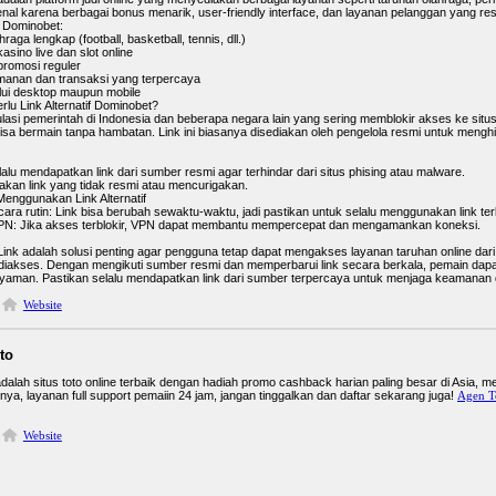
ikenal karena berbagai bonus menarik, user-friendly interface, dan layanan pelanggan yang res
 Dominobet:
raga lengkap (football, basketball, tennis, dll.)
sino live dan slot online
romosi reguler
manan dan transaksi yang terpercaya
lui desktop maupun mobile
lu Link Alternatif Dominobet?
lasi pemerintah di Indonesia dan beberapa negara lain yang sering memblokir akses ke situs 
bisa bermain tanpa hambatan. Link ini biasanya disediakan oleh pengelola resmi untuk men
lalu mendapatkan link dari sumber resmi agar terhindar dari situs phising atau malware.
kan link yang tidak resmi atau mencurigakan.
enggunakan Link Alternatif
cara rutin: Link bisa berubah sewaktu-waktu, jadi pastikan untuk selalu menggunakan link ter
N: Jika akses terblokir, VPN dapat membantu mempercepat dan mengamankan koneksi.
ink adalah solusi penting agar pengguna tetap dapat mengakses layanan taruhan online dari p
 diakses. Dengan mengikuti sumber resmi dan memperbarui link secara berkala, pemain dapa
aman. Pastikan selalu mendapatkan link dari sumber terpercaya untuk menjaga keamanan dat
Website
to
lah situs toto online terbaik dengan hadiah promo cashback harian paling besar di Asia, men
nnya, layanan full support pemaiin 24 jam, jangan tinggalkan dan daftar sekarang juga!
Agen T
Website