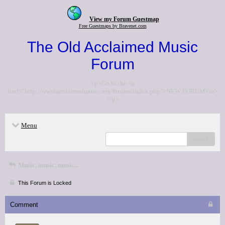
View my Forum Guestmap
Free Guestmaps by Bravenet.com
The Old Acclaimed Music
Forum
<p>Go to the <a
href="http://www.acclaimedmusic.net/forums/index.php">NEW FORUM</a>
</p>
Menu
search
Music, music, music...
This Forum is Locked
Comment