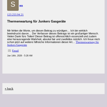
S
seo
123.253.94.21
Thermenwartung für Junkers Gasgeräte
Mir fehlen die Worte, um diesen Beitrag zu würdigen… Ich bin wirklich
beeindruckt davon… Der Verfasser dieses Beitrags ist ein großartiger Mensch.
Vielen Dank fürs Teilen! Dieser Beitrag ist offensichtlich essenziell und zudem
eine herausragende Wahrheit, absolut fair und zweifellos nützlich. Ich freue mich
schon jetzt auf weitere hilfreiche Informationen dieser Art…
Thermenwartung für
Junkers Gasgeräte
Email
Jan 14th, 2026 - 5:28 AM
« back