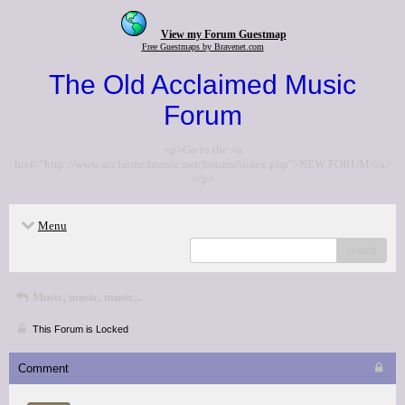
View my Forum Guestmap
Free Guestmaps by Bravenet.com
The Old Acclaimed Music
Forum
<p>Go to the <a
href="http://www.acclaimedmusic.net/forums/index.php">NEW FORUM</a>
</p>
Menu
search
Music, music, music...
This Forum is Locked
Comment